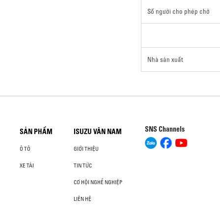
Số người cho phép chở
Nhà sản xuất
SNS Channels
SẢN PHẨM
ISUZU VÂN NAM
Ô TÔ
GIỚI THIỆU
XE TẢI
TIN TỨC
CƠ HỘI NGHỀ NGHIỆP
LIÊN HỆ