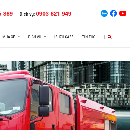
5 869
0903 621 949
Dịch vụ:
MUA XE
DỊCH VỤ
ISUZU CARE
TIN TỨC
|