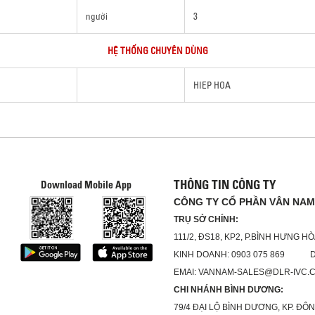
người
3
HỆ THỐNG CHUYÊN DÙNG
HIEP HOA
THÔNG TIN CÔNG TY
Download Mobile App
CÔNG TY CỔ PHẦN VÂN NAM
TRỤ SỞ CHÍNH:
111/2, ĐS18, KP2, P.BÌNH HƯNG HÒ
KINH DOANH: 0903 075 869 DỊC
EMAI: VANNAM-SALES@DLR-IVC.
CHI NHÁNH BÌNH DƯƠNG:
79/4 ĐẠI LỘ BÌNH DƯƠNG, KP. ĐÔN