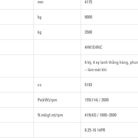
mm
4175
kg
9000
kg
3500
4HK1E4NC
4 kỳ, 4 xy lanh thẳng hàng, phun
– làm mát khí
cc
5193
Ps(kW)/rpm
155(114) / 2600
N.m(kgf.m)/rpm
419(43) / 1600~2600
8.25-16 14PR