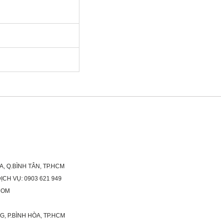
A, Q.BÌNH TÂN, TP.HCM
H VỤ: 0903 621 949
COM
G, P.BÌNH HÒA, TP.HCM