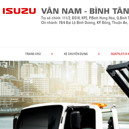
Trụ sở chính:
111/2, ĐS18, KP2, P.Bình Hưng Hòa, Q.Bình
Chi nhánh: 79/4 Đại Lộ Bình Dương, KP. Đông, Thuận An
TRANG CHỦ
XE CHUYÊN DỤNG
NQR75LE5 (4 X