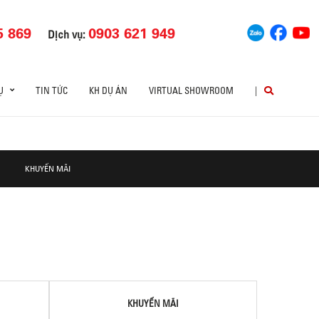
5 869
0903 621 949
Dịch vụ:
Ụ
TIN TỨC
KH DỰ ÁN
VIRTUAL SHOWROOM
|
KHUYẾN MÃI
KHUYẾN MÃI