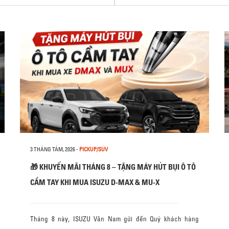
3 THÁNG TÁM, 2026
-
PICKUP/SUV
🎁 KHUYẾN MÃI THÁNG 8 – TẶNG MÁY HÚT BỤI Ô TÔ
CẦM TAY KHI MUA ISUZU D-MAX & MU-X
Tháng 8 này, ISUZU Vân Nam gửi đến Quý khách hàng