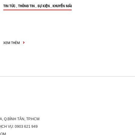
,
,
,
TIN TỨC
THÔNG TIN
SỰ KIỆN
KHUYẾN MÃI
XEM THÊM
A, Q.BÌNH TÂN, TP.HCM
H VỤ: 0903 621 949
COM