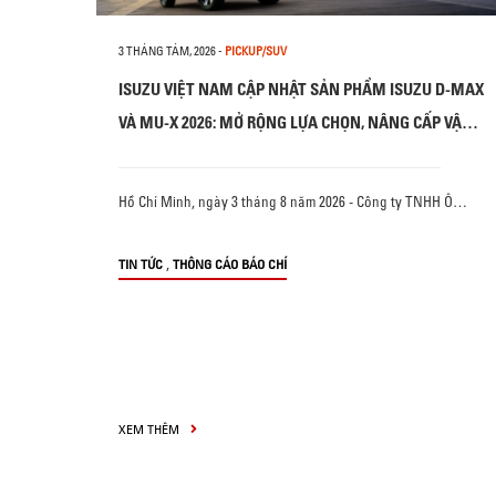
3 THÁNG TÁM, 2026
-
PICKUP/SUV
ISUZU VIỆT NAM CẬP NHẬT SẢN PHẨM ISUZU D-MAX
VÀ MU-X 2026: MỞ RỘNG LỰA CHỌN, NÂNG CẤP VẬN
HÀNH VÀ AN TOÀN
Hồ Chí Minh, ngày 3 tháng 8 năm 2026 - Công ty TNHH Ô…
,
TIN TỨC
THÔNG CÁO BÁO CHÍ
XEM THÊM