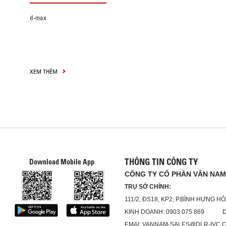
d-max
XEM THÊM
THÔNG TIN CÔNG TY
Download Mobile App
CÔNG TY CỔ PHẦN VÂN NAM
TRỤ SỞ CHÍNH:
111/2, ĐS18, KP2, P.BÌNH HƯNG HÒ
KINH DOANH: 0903 075 869 DỊC
EMAI: VANNAM-SALES@DLR-IVC.