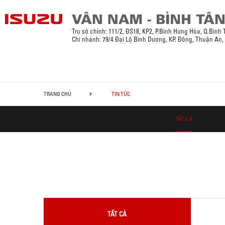
Trụ sở chính:
111/2, ĐS18, KP2, P.Bình Hưng Hòa, Q.Bình
Chi nhánh: 79/4 Đại Lộ Bình Dương, KP. Đông, Thuận An
TRANG CHỦ
TIN TỨC
TẤT CẢ
TẤT CẢ