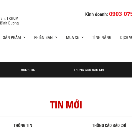
0903 07
Kinh doanh:
 Tân, TP.HCM
, Bình Dương
SẢN PHẨM
PHIÊN BẢN
MUA XE
TÍNH NĂNG
DỊCH V
THÔNG TIN
THÔNG CÁO BÁO CHÍ
TIN MỚI
THÔNG TIN
THÔNG CÁO BÁO CHÍ