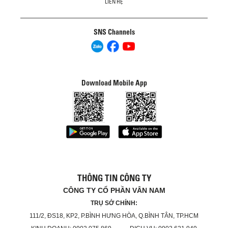
LIÊN HỆ
SNS Channels
Download Mobile App
THÔNG TIN CÔNG TY
CÔNG TY CỔ PHẦN VÂN NAM
TRỤ SỞ CHÍNH:
111/2, ĐS18, KP2, P.BÌNH HƯNG HÒA, Q.BÌNH TÂN, TP.HCM