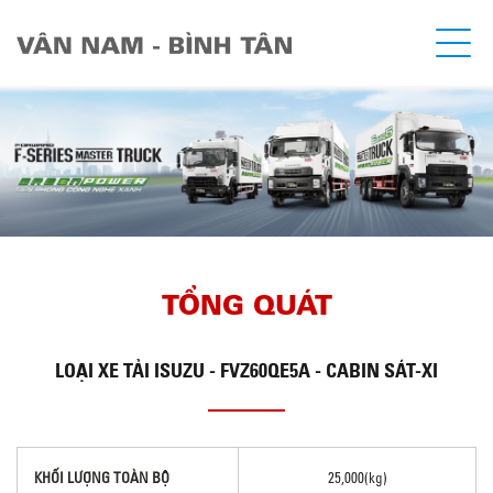
TỔNG QUÁT
LOẠI
XE TẢI ISUZU - FVZ60QE5A - CABIN SÁT-XI
KHỐI LƯỢNG TOÀN BỘ
25,000(kg)