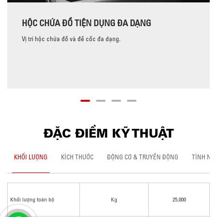
HỘC CHỨA ĐỒ TIỆN DỤNG ĐA DẠNG
Vị trí hộc chứa đồ và để cốc đa dạng.
ĐẶC ĐIỂM KỸ THUẬT
KHỐI LƯỢNG
KÍCH THƯỚC
ĐỘNG CƠ & TRUYỀN ĐỘNG
TÍNH NĂ
Khối lượng toàn bộ
Kg
25,000