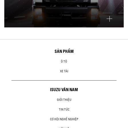
SẢN PHẨM
Ô TÔ
XE TẢI
ISUZU VÂN NAM
GIỚI THIỆU
TIN TỨC
CƠ HỘI NGHỀ NGHIỆP