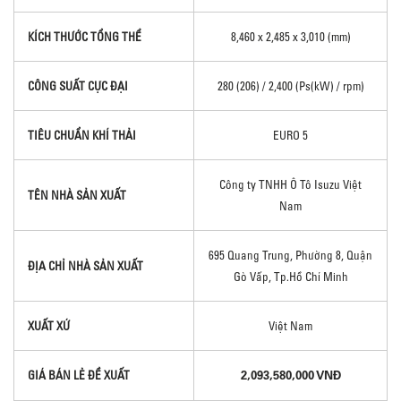
KÍCH THƯỚC TỔNG THỂ
8,460 x 2,485 x 3,010 (mm)
CÔNG SUẤT CỰC ĐẠI
280 (206) / 2,400 (Ps(kW) / rpm)
TIÊU CHUẨN KHÍ THẢI
EURO 5
Công ty TNHH Ô Tô Isuzu Việt
TÊN NHÀ SẢN XUẤT
Nam
695 Quang Trung, Phường 8, Quận
ĐỊA CHỈ NHÀ SẢN XUẤT
Gò Vấp, Tp.Hồ Chí Minh
XUẤT XỨ
Việt Nam
2,093,580,000 VNĐ
GIÁ BÁN LẺ ĐỀ XUẤT