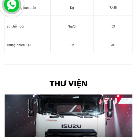
Khối lượng bản thân
Kg
7,485
Số chỗ ngồi
Người
03
Thùng nhiên liệu
Lít
200
THƯ VIỆN