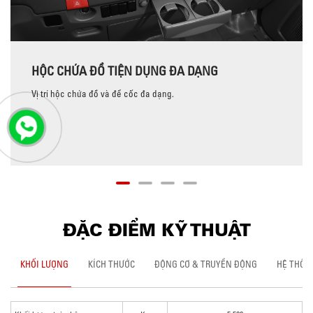
HỘC CHỨA ĐỒ TIỆN DỤNG ĐA DẠNG
Vị trí hộc chứa đồ và để cốc đa dạng.
ĐẶC ĐIỂM KỸ THUẬT
KHỐI LƯỢNG
KÍCH THƯỚC
ĐỘNG CƠ & TRUYỀN ĐỘNG
HỆ THỐN