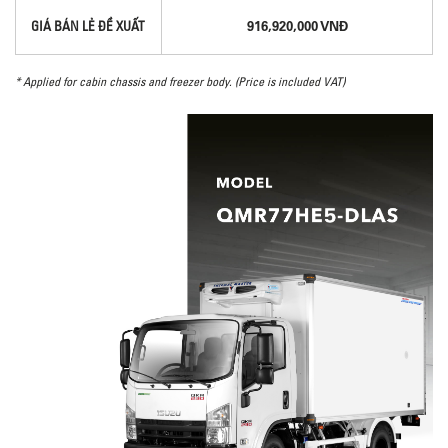
916,920,000 VNĐ
GIÁ BÁN LẺ ĐỀ XUẤT
* Applied for cabin chassis and freezer body. (Price is included VAT)