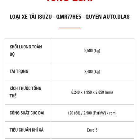
LOẠI
XE TẢI ISUZU - QMR77HE5 - QUYEN AUTO.DLAS
KHỐI LƯỢNG TOÀN
5,500 (kg)
BỘ
TẢI TRỌNG
2,490 (kg)
KÍCH THƯỚC TỔNG
6,240 x 1,950 x 2,850 (mm)
THỂ
CÔNG SUẤT CỰC ĐẠI
120 (88) / 2,900 (Ps(kW) / rpm)
TIÊU CHUẨN KHÍ XẢ
Euro 5