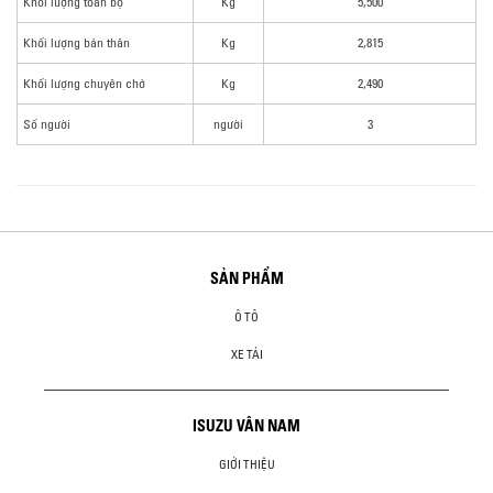
Khối lượng toàn bộ
Kg
5,500
Khối lượng bản thân
Kg
2,815
Khối lượng chuyên chở
Kg
2,490
Số người
người
3
SẢN PHẨM
Ô TÔ
XE TẢI
ISUZU VÂN NAM
GIỚI THIỆU