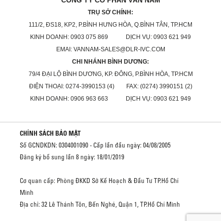
TRỤ SỞ CHÍNH:
111/2, ĐS18, KP2, P.BÌNH HƯNG HÒA, Q.BÌNH TÂN, TP.HCM
KINH DOANH: 0903 075 869 DỊCH VỤ: 0903 621 949
EMAI: VANNAM-SALES@DLR-IVC.COM
CHI NHÁNH BÌNH DƯƠNG:
79/4 ĐẠI LỘ BÌNH DƯƠNG, KP. ĐÔNG, P.BÌNH HÒA, TP.HCM
ĐIỆN THOẠI: 0274-3990153 (4) FAX: (0274) 3990151 (2)
KINH DOANH: 0906 963 663 DỊCH VỤ: 0903 621 949
CHÍNH SÁCH BẢO MẬT
Số GCNDKDN: 0304001090 - Cấp lần đầu ngày: 04/08/2005
Đăng ký bổ sung lần 8 ngày: 18/01/2019
Cơ quan cấp: Phòng ĐKKD Sở Kế Hoạch & Đầu Tư TP.Hồ Chí
Minh
Địa chỉ: 32 Lê Thánh Tôn, Bến Nghé, Quận 1, TP.Hồ Chí Minh