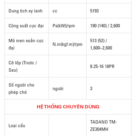
Dung tích xy lanh
cc
5193
Công suất cực đại
Ps(kW)/rpm
190 (140) / 2,600
Mô men xoắn cực
513 (52) /
N.m(kgf.m)/rpm
đại
1,600~2,600
Cỡ lốp (Trước /
8.25-16 18PR
Sau)
Số người cho
người
3
phép chở
HỆ THỐNG CHUYÊN DÙNG
TADANO TM-
Loại cẩu
ZE304MH