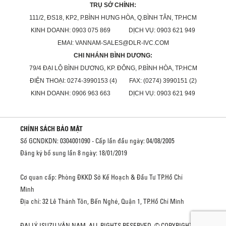
TRỤ SỞ CHÍNH:
111/2, ĐS18, KP2, P.BÌNH HƯNG HÒA, Q.BÌNH TÂN, TP.HCM
KINH DOANH: 0903 075 869 DỊCH VỤ: 0903 621 949
EMAI: VANNAM-SALES@DLR-IVC.COM
CHI NHÁNH BÌNH DƯƠNG:
79/4 ĐẠI LỘ BÌNH DƯƠNG, KP. ĐÔNG, P.BÌNH HÒA, TP.HCM
ĐIỆN THOẠI: 0274-3990153 (4) FAX: (0274) 3990151 (2)
KINH DOANH: 0906 963 663 DỊCH VỤ: 0903 621 949
CHÍNH SÁCH BẢO MẬT
Số GCNDKDN: 0304001090 - Cấp lần đầu ngày: 04/08/2005
Đăng ký bổ sung lần 8 ngày: 18/01/2019
Cơ quan cấp: Phòng ĐKKD Sở Kế Hoạch & Đầu Tư TP.Hồ Chí
Minh
Địa chỉ: 32 Lê Thánh Tôn, Bến Nghé, Quận 1, TP.Hồ Chí Minh
ĐẠI LÝ ISUZU VÂN NAM. ALL RIGHTS RESERVED. © COPYRIGHT