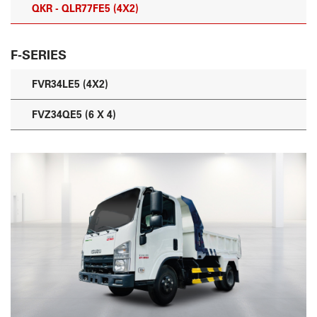
QKR - QLR77FE5 (4X2)
F-SERIES
FVR34LE5 (4X2)
FVZ34QE5 (6 X 4)