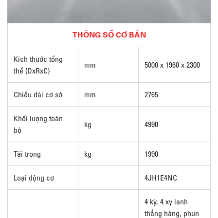
THÔNG SỐ CƠ BẢN
Kích thước tổng
mm
5000 x 1960 x 2300
thể (DxRxC)
Chiều dài cơ sở
mm
2765
Khối lượng toàn
kg
4990
bộ
Tải trọng
kg
1990
Loại động cơ
4JH1E4NC
4 kỳ, 4 xy lanh
thẳng hàng, phun