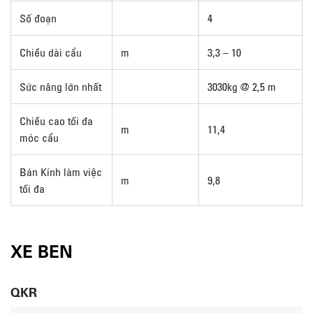
Số đoạn
4
Chiều dài cẩu
m
3,3 – 10
Sức nâng lớn nhất
3030kg @ 2,5 m
Chiều cao tối đa
m
11,4
móc cẩu
Bán Kính làm việc
m
9,8
tối đa
XE BEN
QKR