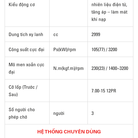
Kiểu động cơ
nhiên liệu điện tử,
tăng áp – làm mát
khí nạp
Dung tích xy lanh
cc
2999
Công suất cực đại
Ps(kW)/rpm
105(77) / 3200
Mô men xoắn cực
N.m(kgf.m)/rpm
230(23) / 1400~3200
đại
Cỡ lốp (Trước /
7.00-15 12PR
Sau)
Số người cho
người
3
phép chở
HỆ THỐNG CHUYÊN DÙNG