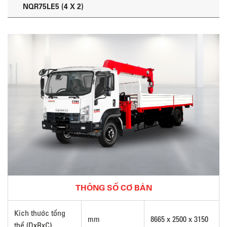
NQR75LE5 (4 X 2)
THÔNG SỐ CƠ BẢN
Kích thước tổng
mm
8665 x 2500 x 3150
thể (DxRxC)