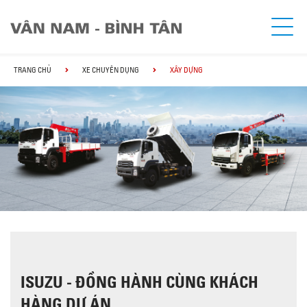
TRANG CHỦ
XE CHUYÊN DỤNG
XÂY DỰNG
ISUZU - ĐỒNG HÀNH CÙNG KHÁCH
HÀNG DỰ ÁN