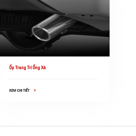
Ốp Trang Trí Ống Xả
XEM CHI TIẾT