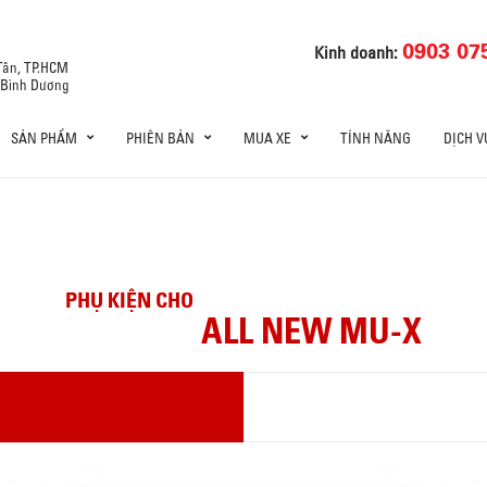
0903 07
Kinh doanh:
 Tân, TP.HCM
, Bình Dương
SẢN PHẨM
PHIÊN BẢN
MUA XE
TÍNH NĂNG
DỊCH V
PHỤ KIỆN CHO
ALL NEW MU-X