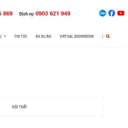
5 869
0903 621 949
Dịch vụ:
Ụ
TIN TỨC
KH DỰ ÁN
VIRTUAL SHOWROOM
|
NỘI THẤT