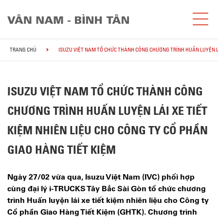
TRANG CHỦ
ISUZU VIỆT NAM TỔ CHỨC THÀNH CÔNG CHƯƠNG TRÌNH HUẤN LUYỆN LÁI
ISUZU VIỆT NAM TỔ CHỨC THÀNH CÔNG
CHƯƠNG TRÌNH HUẤN LUYỆN LÁI XE TIẾT
KIỆM NHIÊN LIỆU CHO CÔNG TY CỔ PHẦN
GIAO HÀNG TIẾT KIỆM
Ngày 27/02 vừa qua, Isuzu Việt Nam (IVC) phối hợp
cùng đại lý i-TRUCKS Tây Bắc Sài Gòn tổ chức chương
trình Huấn luyện lái xe tiết kiệm nhiên liệu cho Công ty
Cổ phần Giao Hàng Tiết Kiệm (GHTK). Chương trình