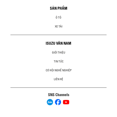
SẢN PHẨM
Ô TÔ
XE TẢI
ISUZU VÂN NAM
GIỚI THIỆU
TIN TỨC
CƠ HỘI NGHỀ NGHIỆP
LIÊN HỆ
SNS Channels