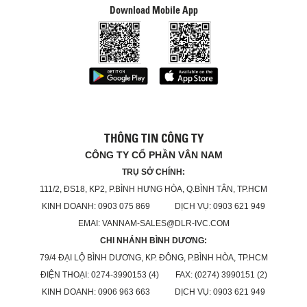
Download Mobile App
THÔNG TIN CÔNG TY
CÔNG TY CỔ PHẦN VÂN NAM
TRỤ SỞ CHÍNH:
111/2, ĐS18, KP2, P.BÌNH HƯNG HÒA, Q.BÌNH TÂN, TP.HCM
KINH DOANH: 0903 075 869 DỊCH VỤ: 0903 621 949
EMAI: VANNAM-SALES@DLR-IVC.COM
CHI NHÁNH BÌNH DƯƠNG:
79/4 ĐẠI LỘ BÌNH DƯƠNG, KP. ĐÔNG, P.BÌNH HÒA, TP.HCM
ĐIỆN THOẠI: 0274-3990153 (4) FAX: (0274) 3990151 (2)
KINH DOANH: 0906 963 663 DỊCH VỤ: 0903 621 949