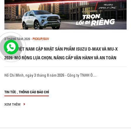
3 THÁNG TÁM, 2026
-
PICKUP/SUV
ISUZU VIỆT NAM CẬP NHẬT SẢN PHẨM ISUZU D-MAX VÀ MU-X
2026: MỞ RỘNG LỰA CHỌN, NÂNG CẤP VẬN HÀNH VÀ AN TOÀN
Hồ Chí Minh, ngày 3 tháng 8 năm 2026 - Công ty TNHH Ô…
,
TIN TỨC
THÔNG CÁO BÁO CHÍ
XEM THÊM