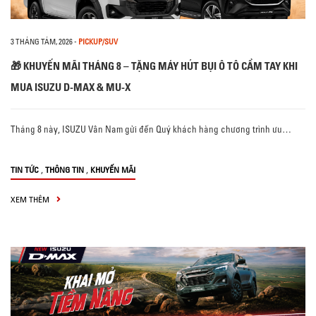
3 THÁNG TÁM, 2026
-
PICKUP/SUV
🎁 KHUYẾN MÃI THÁNG 8 – TẶNG MÁY HÚT BỤI Ô TÔ CẦM TAY KHI
MUA ISUZU D-MAX & MU-X
Tháng 8 này, ISUZU Vân Nam gửi đến Quý khách hàng chương trình ưu…
,
,
TIN TỨC
THÔNG TIN
KHUYẾN MÃI
XEM THÊM