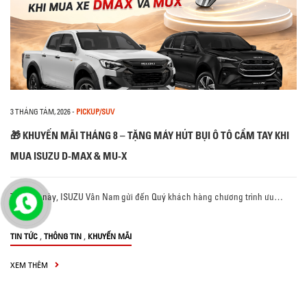
3 THÁNG TÁM, 2026
-
PICKUP/SUV
🎁 KHUYẾN MÃI THÁNG 8 – TẶNG MÁY HÚT BỤI Ô TÔ CẦM TAY KHI
MUA ISUZU D-MAX & MU-X
Tháng 8 này, ISUZU Vân Nam gửi đến Quý khách hàng chương trình ưu…
,
,
TIN TỨC
THÔNG TIN
KHUYẾN MÃI
XEM THÊM