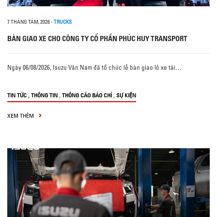
7 THÁNG TÁM, 2026
-
TRUCKS
BÀN GIAO XE CHO CÔNG TY CỔ PHẦN PHÚC HUY TRANSPORT
Ngày 06/08/2026, Isuzu Vân Nam đã tổ chức lễ bàn giao lô xe tải…
,
,
,
TIN TỨC
THÔNG TIN
THÔNG CÁO BÁO CHÍ
SỰ KIỆN
XEM THÊM