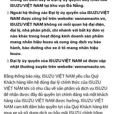
ISUZU VIỆT NAM tại khu vực Đà Nẵng.
Ngoài hệ thống các Đại lý ủy quyền của ISUZU VIỆT
NAM được công bố trên website: vannamauto.vn,
ISUZU VIỆT NAM không có mối quan hệ đại diện,
đại lý, nhà phân phối, chi nhánh với bất kỳ đơn vị
nào khác trong hoạt động kinh doanh sản phẩm
mang nhãn hiệu Isuzu và cung ứng dịch vụ bảo
hành, bảo dưỡng cho xe ô tô mang nhãn hiệu
Isuzu.
Đại lý ủy quyền của ISUZU VIỆT NAM sẽ được cập
nhật thường xuyên trên website:
vannamauto.vn
.
Bằng thông báo này, ISUZU VIỆT NAM yêu cầu Quý
Khách hàng liên hệ đúng đại lý chính thức của ISUZU
VIỆT NẢM khi có nhu cầu về sản phẩm và dịch vụ ISUZU
để nhận được đầy đủ quyền lợi chính đáng mà một khách
hàng của ISUZU VIỆT NAM được hưởng. ISUZU VIỆT
NAM cam kết đảm bảo quyền lợi của Quý Khách hàng khi
mua xe và sử dụng dịch vụ hậu mãi ISUZU chính hãng