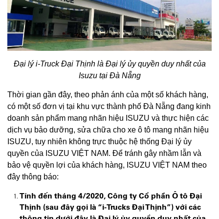
Đại lý i-Truck Đại Thịnh là Đại lý ủy quyền duy nhất của
Isuzu tại Đà Nẵng
Thời gian gần đây, theo phản ánh của một số khách hàng,
có một số đơn vị tại khu vực thành phố Đà Nẵng đang kinh
doanh sản phẩm mang nhãn hiệu ISUZU và thực hiện các
dịch vụ bảo dưỡng, sửa chữa cho xe ô tô mang nhãn hiệu
ISUZU, tuy nhiên không trực thuộc hệ thống Đại lý ủy
quyền của ISUZU VIỆT NAM. Để tránh gây nhầm lẫn và
bảo vệ quyền lợi của khách hàng, ISUZU VIỆT NAM theo
đây thông báo:
Tính đến tháng 4/2020
, Công ty Cổ phần Ô tô Đại
Thịnh (sau đây gọi là “i-Trucks Đại Thịnh”) với các
thông tin dưới đây là Đại lý ủy quyền duy nhất của