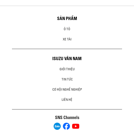
SẢN PHẨM
Ô TÔ
XE TẢI
ISUZU VÂN NAM
GIỚI THIỆU
TIN TỨC
CƠ HỘI NGHỀ NGHIỆP
LIÊN HỆ
SNS Channels