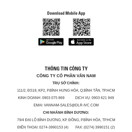
Download Mobile App
THÔNG TIN CÔNG TY
CÔNG TY CỔ PHẦN VÂN NAM
TRỤ SỞ CHÍNH:
111/2, ĐS18, KP2, P.BÌNH HƯNG HÒA, Q.BÌNH TÂN, TP.HCM
KINH DOANH: 0903 075 869 DỊCH VỤ: 0903 621 949
EMAI: VANNAM-SALES@DLR-IVC.COM
CHI NHÁNH BÌNH DƯƠNG:
79/4 ĐẠI LỘ BÌNH DƯƠNG, KP. ĐÔNG, P.BÌNH HÒA, TP.HCM
ĐIỆN THOẠI: 0274-3990153 (4) FAX: (0274) 3990151 (2)