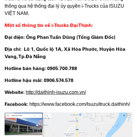
thông qua hệ thống đại lý ủy quyền i-Trucks của ISUZU
VIỆT NAM.
Một số thông tin về i-Trucks Đại Thịnh:
Đại diện: Ông Phan Tuấn Dũng (Tổng Giám Đốc)
Địa chỉ:
Lô 1, Quốc lộ 1A, Xã Hòa Phước, Huyện Hòa
Vang, Tp.Đà Nẵng
Hotline bán hàng:
0905.700.788
Hotline hậu mãi
0906.574.578
:
Website:
http://daithinh-isuzu.com.vn/
Facebook:
https://www.facebook.com/IsuzuItruck.daithinh/