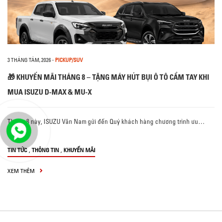
3 THÁNG TÁM, 2026
-
PICKUP/SUV
🎁 KHUYẾN MÃI THÁNG 8 – TẶNG MÁY HÚT BỤI Ô TÔ CẦM TAY KHI
MUA ISUZU D-MAX & MU-X
Tháng 8 này, ISUZU Vân Nam gửi đến Quý khách hàng chương trình ưu…
,
,
TIN TỨC
THÔNG TIN
KHUYẾN MÃI
XEM THÊM