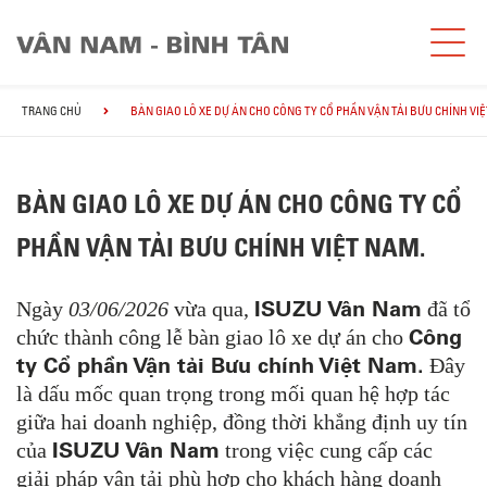
TRANG CHỦ
BÀN GIAO LÔ XE DỰ ÁN CHO CÔNG TY CỔ PHẦN VẬN TẢI BƯU CHÍNH VI
BÀN GIAO LÔ XE DỰ ÁN CHO CÔNG TY CỔ
PHẦN VẬN TẢI BƯU CHÍNH VIỆT NAM.
ISUZU Vân Nam
Ngày
03/06/2026
vừa qua,
đã tổ
Công
chức thành công lễ bàn giao lô xe dự án cho
ty Cổ phần Vận tải Bưu chính Việt Nam.
Đây
là dấu mốc quan trọng trong mối quan hệ hợp tác
giữa hai doanh nghiệp, đồng thời khẳng định uy tín
ISUZU Vân Nam
của
trong việc cung cấp các
giải pháp vận tải phù hợp cho khách hàng doanh