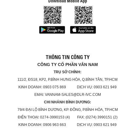
Download Mobile App
THÔNG TIN CÔNG TY
CÔNG TY CỔ PHẦN VÂN NAM
TRỤ SỞ CHÍNH:
111/2, ĐS18, KP2, P.BÌNH HƯNG HÒA, Q.BÌNH TÂN, TP.HCM
KINH DOANH: 0903 075 869 DỊCH VỤ: 0903 621 949
EMAI: VANNAM-SALES@DLR-IVC.COM
CHI NHÁNH BÌNH DƯƠNG:
79/4 ĐẠI LỘ BÌNH DƯƠNG, KP. ĐÔNG, P.BÌNH HÒA, TP.HCM
ĐIỆN THOẠI: 0274-3990153 (4) FAX: (0274) 3990151 (2)
KINH DOANH: 0906 963 663 DỊCH VỤ: 0903 621 949