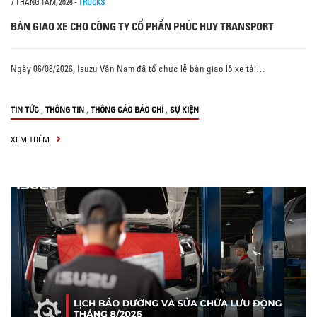
7 THÁNG TÁM, 2026
-
TRUCKS
BÀN GIAO XE CHO CÔNG TY CỔ PHẦN PHÚC HUY TRANSPORT
Ngày 06/08/2026, Isuzu Vân Nam đã tổ chức lễ bàn giao lô xe tải…
,
,
,
TIN TỨC
THÔNG TIN
THÔNG CÁO BÁO CHÍ
SỰ KIỆN
XEM THÊM