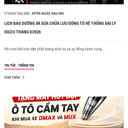
5 THÁNG TÁM, 2026
-
AFTER-SALES
,
HAU-MAI
LỊCH BẢO DƯỠNG VÀ SỬA CHỮA LƯU ĐỘNG TỪ HỆ THỐNG ĐẠI LÝ
ISUZU THÁNG 8/2026
Với cam kết luôn đặt chất lượng dịch vụ và sự đồng hành cùng…
,
TIN TỨC
THÔNG TIN
XEM THÊM