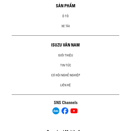
SẢN PHẨM
Ô TÔ
XE TẢI
ISUZU VÂN NAM
GIỚI THIỆU
TIN TỨC
CƠ HỘI NGHỀ NGHIỆP
LIÊN HỆ
SNS Channels