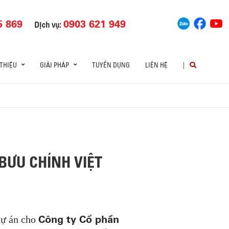
5 869
0903 621 949
Dịch vụ:
 THIỆU
GIẢI PHÁP
TUYỂN DỤNG
LIÊN HỆ
|
BƯU CHÍNH VIỆT
Công ty Cổ phần
dự án cho