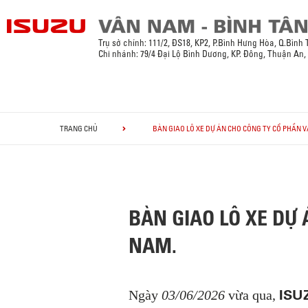
Trụ sở chính:
111/2, ĐS18, KP2, P.Bình Hưng Hòa, Q.Bình
Chi nhánh: 79/4 Đại Lộ Bình Dương, KP. Đông, Thuận An
TRANG CHỦ
BÀN GIAO LÔ XE DỰ ÁN CHO CÔNG TY CỔ PHẦN V
BÀN GIAO LÔ XE DỰ 
NAM.
ISU
Ngày
03/06/2026
vừa qua,