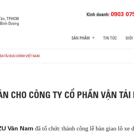
0903 07
Kinh doanh:
 Tân, TP.HCM
, Bình Dương
SẢN PHẨM
TIN TỨC
GIỚI
ẬN TẢI BƯU CHÍNH VIỆT NAM.
ÁN CHO CÔNG TY CỔ PHẦN VẬN TẢI 
ZU Vân Nam
đã tổ chức thành công lễ bàn giao lô xe 