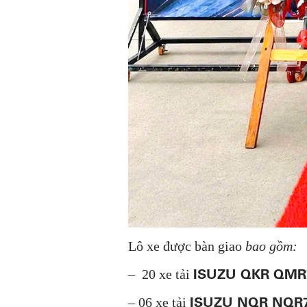
Lô xe được bàn giao
bao gồm:
ISUZU QKR QMR
– 20 xe tải
ISUZU NQR NQR
– 06 xe tải