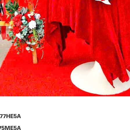
77HE5A
75ME5A