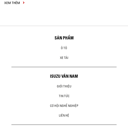
XEM THÊM
SẢN PHẨM
Ô TÔ
XE TẢI
ISUZU VÂN NAM
GIỚI THIỆU
TIN TỨC
CƠ HỘI NGHỀ NGHIỆP
LIÊN HỆ