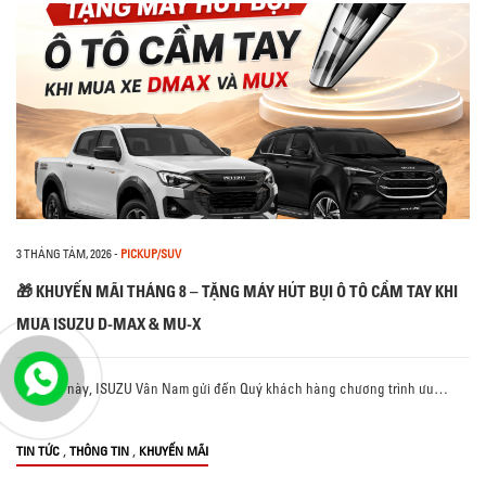
3 THÁNG TÁM, 2026
-
PICKUP/SUV
🎁 KHUYẾN MÃI THÁNG 8 – TẶNG MÁY HÚT BỤI Ô TÔ CẦM TAY KHI
MUA ISUZU D-MAX & MU-X
Tháng 8 này, ISUZU Vân Nam gửi đến Quý khách hàng chương trình ưu…
,
,
TIN TỨC
THÔNG TIN
KHUYẾN MÃI