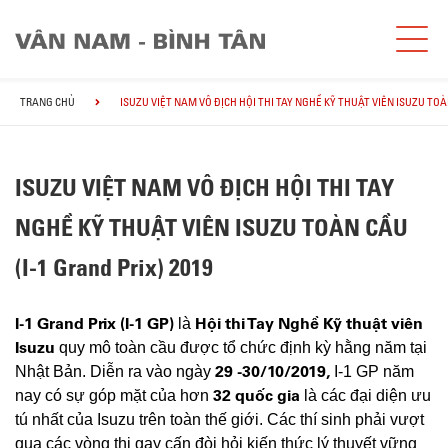
TRANG CHỦ
ISUZU VIỆT NAM VÔ ĐỊCH HỘI THI TAY NGHỀ KỸ THUẬT VIÊN ISUZU TOÀN
ISUZU VIỆT NAM VÔ ĐỊCH HỘI THI TAY
NGHỀ KỸ THUẬT VIÊN ISUZU TOÀN CẦU
(I-1 Grand Prix) 2019
I-1 Grand Prix (I-1 GP)
Hội thi Tay Nghề Kỹ thuật viên
là
Isuzu
quy mô toàn cầu được tổ chức định kỳ hằng năm tại
29 -30/10/2019,
Nhật Bản. Diễn ra vào ngày
I-1 GP năm
32 quốc gia
nay có sự góp mặt của hơn
là các đại diện ưu
tú nhất của Isuzu trên toàn thế giới. Các thí sinh phải vượt
qua các vòng thi gay cấn đòi hỏi kiến thức lý thuyết vững