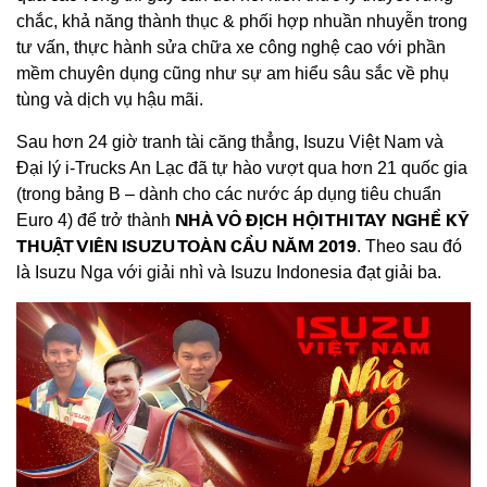
chắc, khả năng thành thục & phối hợp nhuần nhuyễn trong
tư vấn, thực hành sửa chữa xe công nghệ cao với phần
mềm chuyên dụng cũng như sự am hiểu sâu sắc về phụ
tùng và dịch vụ hậu mãi.
Sau hơn 24 giờ tranh tài căng thẳng, Isuzu Việt Nam và
Đại lý i-Trucks An Lạc đã tự hào vượt qua hơn 21 quốc gia
(trong bảng B – dành cho các nước áp dụng tiêu chuẩn
NHÀ VÔ ĐỊCH HỘI THI TAY NGHỀ KỸ
Euro 4) để trở thành
THUẬT VIÊN ISUZU TOÀN CẦU NĂM 2019
. Theo sau đó
là Isuzu Nga với giải nhì và Isuzu Indonesia đạt giải ba.