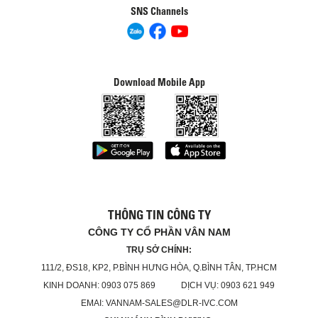
SNS Channels
Download Mobile App
THÔNG TIN CÔNG TY
CÔNG TY CỔ PHẦN VÂN NAM
TRỤ SỞ CHÍNH:
111/2, ĐS18, KP2, P.BÌNH HƯNG HÒA, Q.BÌNH TÂN, TP.HCM
KINH DOANH: 0903 075 869 DỊCH VỤ: 0903 621 949
EMAI: VANNAM-SALES@DLR-IVC.COM