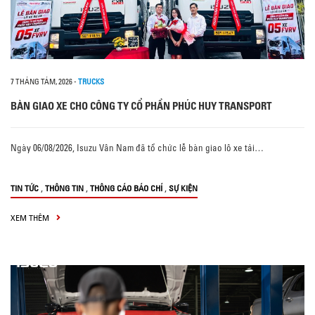
7 THÁNG TÁM, 2026
-
TRUCKS
BÀN GIAO XE CHO CÔNG TY CỔ PHẦN PHÚC HUY TRANSPORT
Ngày 06/08/2026, Isuzu Vân Nam đã tổ chức lễ bàn giao lô xe tải…
,
,
,
TIN TỨC
THÔNG TIN
THÔNG CÁO BÁO CHÍ
SỰ KIỆN
XEM THÊM