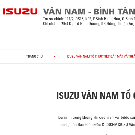
Trụ sở chính:
111/2, ĐS18, KP2, P.Bình Hưng Hòa, Q.Bình
Chi nhánh: 79/4 Đại Lộ Bình Dương, KP. Đông, Thuận An
TRANG CHỦ
ISUZU VÂN NAM TỔ CHỨC TIỆC GẶP MẶT VÀ TRI
ISUZU VÂN NAM TỔ 
Hoà mình trong không khí cuối năm và bước san
tham dự của Ban Giám Đốc & CBCNV ISUZU Vân 