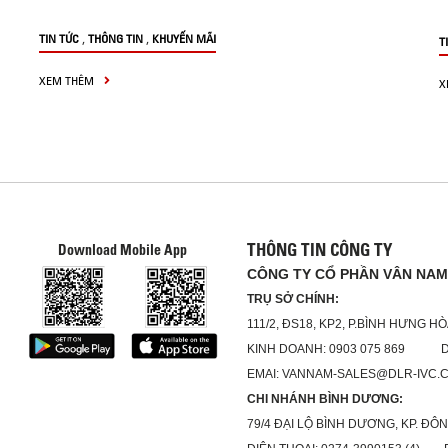
,
,
TIN TỨC
THÔNG TIN
KHUYẾN MÃI
T
XEM THÊM
X
THÔNG TIN CÔNG TY
Download Mobile App
CÔNG TY CỔ PHẦN VÂN NAM
TRỤ SỞ CHÍNH:
111/2, ĐS18, KP2, P.BÌNH HƯNG HÒ
KINH DOANH: 0903 075 869 DỊC
EMAI: VANNAM-SALES@DLR-IVC.
CHI NHÁNH BÌNH DƯƠNG:
79/4 ĐẠI LỘ BÌNH DƯƠNG, KP. ĐÔN