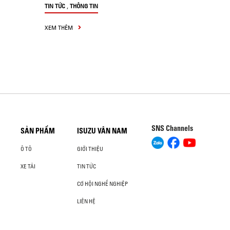
,
TIN TỨC
THÔNG TIN
XEM THÊM
SNS Channels
SẢN PHẨM
ISUZU VÂN NAM
Ô TÔ
GIỚI THIỆU
XE TẢI
TIN TỨC
CƠ HỘI NGHỀ NGHIỆP
LIÊN HỆ