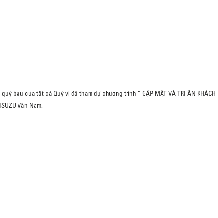
 quý báu của tất cả Quý vị đã tham dự chương trình ” GẶP MẶT VÀ TRI ÂN KHÁCH
o ISUZU Vân Nam.