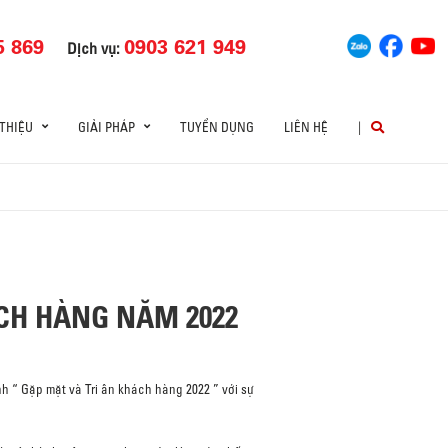
5 869
0903 621 949
Dịch vụ:
 THIỆU
GIẢI PHÁP
TUYỂN DỤNG
LIÊN HỆ
|
ÁCH HÀNG NĂM 2022
 “ Gặp mặt và Tri ân khách hàng 2022 ” với sự