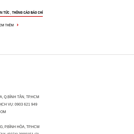
,
IN TỨC
THÔNG CÁO BÁO CHÍ
EM THÊM
A, Q.BÌNH TÂN, TP.HCM
H VỤ: 0903 621 949
COM
G, P.BÌNH HÒA, TP.HCM