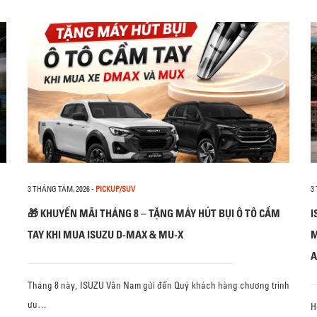
3 THÁNG TÁM, 2026
-
PICKUP/SUV
3
🎁 KHUYẾN MÃI THÁNG 8 – TẶNG MÁY HÚT BỤI Ô TÔ CẦM
I
TAY KHI MUA ISUZU D-MAX & MU-X
M
A
Tháng 8 này, ISUZU Vân Nam gửi đến Quý khách hàng chương trình
ưu…
H