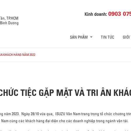
0903 07
Kinh doanh:
 Tân, TP.HCM
, Bình Dương
SẢN PHẨM
TIN TỨC
GIỚI
 ÂN KHÁCH HÀNG NĂM 2022
CHỨC TIỆC GẶP MẶT VÀ TRI ÂN KH
g năm 2023. Ngày 28/10 vừa qua, ISUZU Vân Nam trang trọng tổ chức chương trình
Nam cùng các khách hàng đại diện cho các doanh nghiệp trong ngành vận tải.