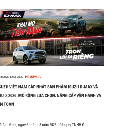
 THÁNG TÁM, 2026
-
PICKUP/SUV
SUZU VIỆT NAM CẬP NHẬT SẢN PHẨM ISUZU D-MAX VÀ
U-X 2026: MỞ RỘNG LỰA CHỌN, NÂNG CẤP VẬN HÀNH VÀ
N TOÀN
ồ Chí Minh, ngày 3 tháng 8 năm 2026 - Công ty TNHH Ô…