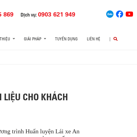
5 869
0903 621 949
Dịch vụ:
 THIỆU
GIẢI PHÁP
TUYỂN DỤNG
LIÊN HỆ
|
N LIỆU CHO KHÁCH
ơng trình Huấn luyện Lái xe An