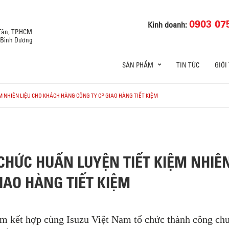
0903 07
Kinh doanh:
 Tân, TP.HCM
, Bình Dương
SẢN PHẨM
TIN TỨC
GIỚI
M NHIÊN LIỆU CHO KHÁCH HÀNG CÔNG TY CP GIAO HÀNG TIẾT KIỆM
CHỨC HUẤN LUYỆN TIẾT KIỆM NHIÊ
IAO HÀNG TIẾT KIỆM
m kết hợp cùng Isuzu Việt Nam tổ chức thành công chư