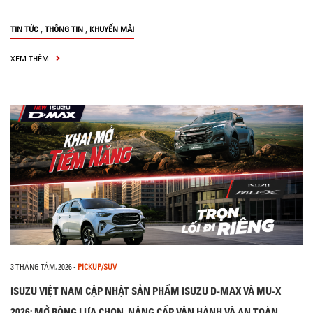
,
,
TIN TỨC
THÔNG TIN
KHUYẾN MÃI
XEM THÊM
3 THÁNG TÁM, 2026
-
PICKUP/SUV
ISUZU VIỆT NAM CẬP NHẬT SẢN PHẨM ISUZU D-MAX VÀ MU-X
2026: MỞ RỘNG LỰA CHỌN, NÂNG CẤP VẬN HÀNH VÀ AN TOÀN