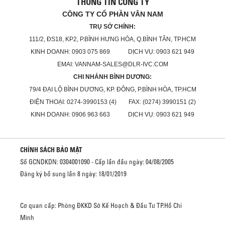
THÔNG TIN CÔNG TY
CÔNG TY CỔ PHẦN VÂN NAM
TRỤ SỞ CHÍNH:
111/2, ĐS18, KP2, P.BÌNH HƯNG HÒA, Q.BÌNH TÂN, TP.HCM
KINH DOANH: 0903 075 869 DỊCH VỤ: 0903 621 949
EMAI: VANNAM-SALES@DLR-IVC.COM
CHI NHÁNH BÌNH DƯƠNG:
79/4 ĐẠI LỘ BÌNH DƯƠNG, KP. ĐÔNG, P.BÌNH HÒA, TP.HCM
ĐIỆN THOẠI: 0274-3990153 (4) FAX: (0274) 3990151 (2)
KINH DOANH: 0906 963 663 DỊCH VỤ: 0903 621 949
CHÍNH SÁCH BẢO MẬT
Số GCNDKDN: 0304001090 - Cấp lần đầu ngày: 04/08/2005
Đăng ký bổ sung lần 8 ngày: 18/01/2019
Cơ quan cấp: Phòng ĐKKD Sở Kế Hoạch & Đầu Tư TP.Hồ Chí
Minh