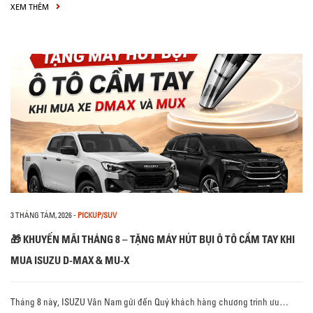
XEM THÊM
3 THÁNG TÁM, 2026
-
PICKUP/SUV
🎁 KHUYẾN MÃI THÁNG 8 – TẶNG MÁY HÚT BỤI Ô TÔ CẦM TAY KHI
MUA ISUZU D-MAX & MU-X
Tháng 8 này, ISUZU Vân Nam gửi đến Quý khách hàng chương trình ưu…