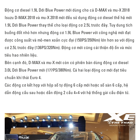
Động cơ diesel 1.9L Ddi Blue Power mới dùng cho cả D-MAX và mu-X 2018
Isuzu D-MAX 2018 và mu-X 2018 mới đều sử dụng động cơ diesel thế hệ mới
1.9L Ddi Blue Power thay thế cho loại động cơ 2.5L trước đây. Tuy dung tích
buồng đốt nhỏ hơn nhưng động cơ 1.9L Blue Power với công nghệ mới đạt
được công suất và mô-men xoắn cực đại (150PS/350Nm) lớn hơn so với động
cơ 2.5L trước đây (136PS/320Nm). Động cơ mới cũng cải thiện độ ồn và mức
tiêu hao nhiên liệu.
Bên cạnh đó, D-MAX và mu-X mới còn có phiên bản dùng động cơ diesel
3.0L Ddi Blue Power mới (177PS/380Nm). Cả hai loại động cơ mới đạt tiêu
chuẩn khí thải Euro 4.
Các động cơ kết hợp với hộp số tự động 6 cấp mới hoặc số sàn 6 cấp, hệ
dẫn động cầu sau hoặc dẫn động 2 cầu 4×4 với hệ thống gài cầu điện tử.