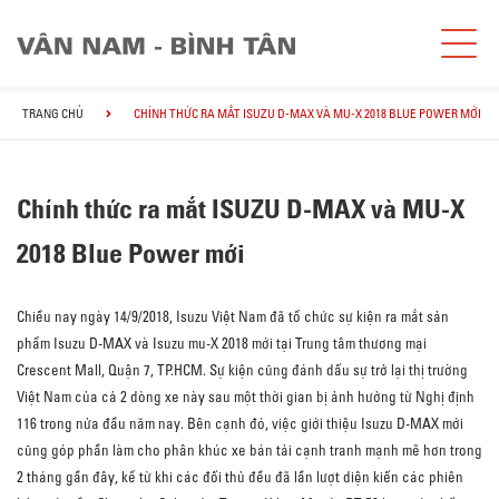
TRANG CHỦ
CHÍNH THỨC RA MẮT ISUZU D-MAX VÀ MU-X 2018 BLUE POWER MỚI
Chính thức ra mắt ISUZU D-MAX và MU-X
2018 Blue Power mới
Chiều nay ngày 14/9/2018, Isuzu Việt Nam đã tổ chức sự kiện ra mắt sản
phẩm Isuzu D-MAX và Isuzu mu-X 2018 mới tại Trung tâm thương mại
Crescent Mall, Quận 7, TP.HCM. Sự kiện cũng đánh dấu sự trở lại thị trường
Việt Nam của cả 2 dòng xe này sau một thời gian bị ảnh hưởng từ Nghị định
116 trong nửa đầu năm nay. Bên cạnh đó, việc giới thiệu Isuzu D-MAX mới
cũng góp phần làm cho phân khúc xe bán tải cạnh tranh mạnh mẽ hơn trong
2 tháng gần đây, kể từ khi các đối thủ đều đã lần lượt diện kiến các phiên