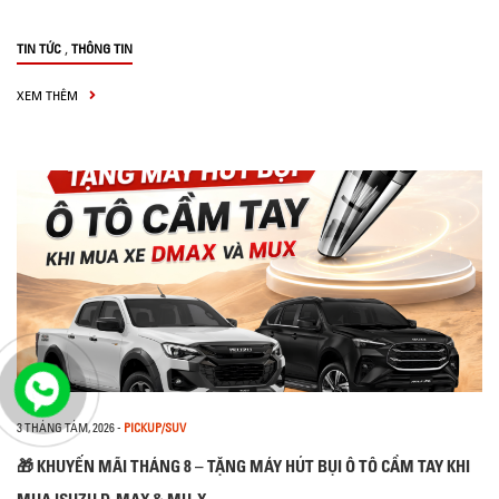
,
TIN TỨC
THÔNG TIN
XEM THÊM
3 THÁNG TÁM, 2026
-
PICKUP/SUV
🎁 KHUYẾN MÃI THÁNG 8 – TẶNG MÁY HÚT BỤI Ô TÔ CẦM TAY KHI