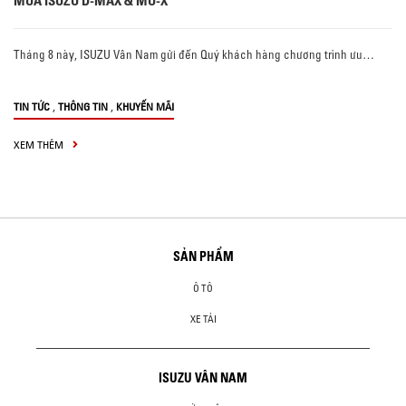
MUA ISUZU D-MAX & MU-X
Tháng 8 này, ISUZU Vân Nam gửi đến Quý khách hàng chương trình ưu…
,
,
TIN TỨC
THÔNG TIN
KHUYẾN MÃI
XEM THÊM
SẢN PHẨM
Ô TÔ
XE TẢI
ISUZU VÂN NAM