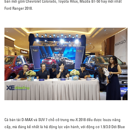
bản mới gồm Chevrolet Colorado, Toyota Hilux, Mazda BT-50 hay mới nhất
Ford Ranger 2018.
Cả bán tải D-MAX và SUV 7 chỗ cỡ trung mu-X 2018 đều được Isuzu nâng
cấp, mà đáng kể nhất là hệ động lực vận hành, với động cơ 1.9/3.0 Ddi Blue