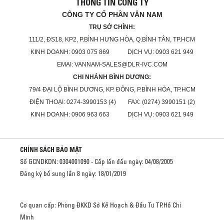
THÔNG TIN CÔNG TY
CÔNG TY CỔ PHẦN VÂN NAM
TRỤ SỞ CHÍNH:
111/2, ĐS18, KP2, P.BÌNH HƯNG HÒA, Q.BÌNH TÂN, TP.HCM
KINH DOANH: 0903 075 869 DỊCH VỤ: 0903 621 949
EMAI: VANNAM-SALES@DLR-IVC.COM
CHI NHÁNH BÌNH DƯƠNG:
79/4 ĐẠI LỘ BÌNH DƯƠNG, KP. ĐÔNG, P.BÌNH HÒA, TP.HCM
ĐIỆN THOẠI: 0274-3990153 (4) FAX: (0274) 3990151 (2)
KINH DOANH: 0906 963 663 DỊCH VỤ: 0903 621 949
CHÍNH SÁCH BẢO MẬT
Số GCNDKDN: 0304001090 - Cấp lần đầu ngày: 04/08/2005
Đăng ký bổ sung lần 8 ngày: 18/01/2019
Cơ quan cấp: Phòng ĐKKD Sở Kế Hoạch & Đầu Tư TP.Hồ Chí
Minh