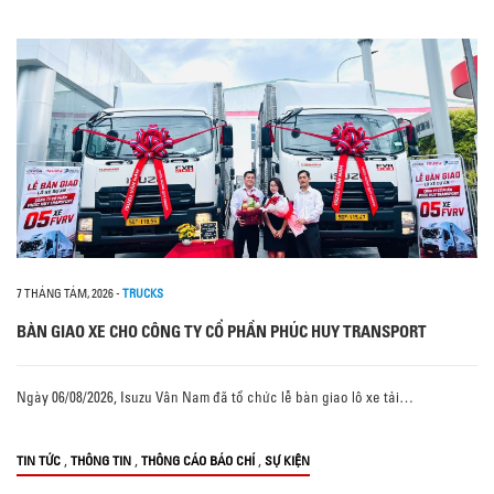
7 THÁNG TÁM, 2026
-
TRUCKS
BÀN GIAO XE CHO CÔNG TY CỔ PHẦN PHÚC HUY TRANSPORT
Ngày 06/08/2026, Isuzu Vân Nam đã tổ chức lễ bàn giao lô xe tải…
,
,
,
TIN TỨC
THÔNG TIN
THÔNG CÁO BÁO CHÍ
SỰ KIỆN