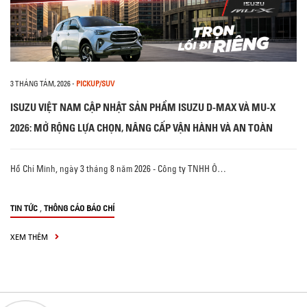
3 THÁNG TÁM, 2026
-
PICKUP/SUV
ISUZU VIỆT NAM CẬP NHẬT SẢN PHẨM ISUZU D-MAX VÀ MU-X
2026: MỞ RỘNG LỰA CHỌN, NÂNG CẤP VẬN HÀNH VÀ AN TOÀN
Hồ Chí Minh, ngày 3 tháng 8 năm 2026 - Công ty TNHH Ô…
,
TIN TỨC
THÔNG CÁO BÁO CHÍ
XEM THÊM