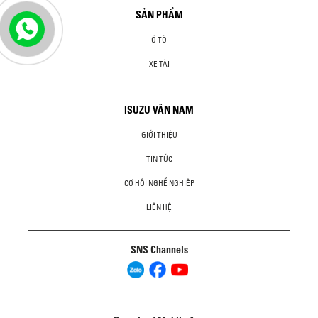
SẢN PHẨM
Ô TÔ
XE TẢI
ISUZU VÂN NAM
GIỚI THIỆU
TIN TỨC
CƠ HỘI NGHỀ NGHIỆP
LIÊN HỆ
SNS Channels