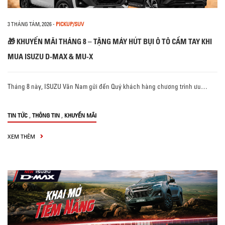
3 THÁNG TÁM, 2026
-
PICKUP/SUV
🎁 KHUYẾN MÃI THÁNG 8 – TẶNG MÁY HÚT BỤI Ô TÔ CẦM TAY KHI
MUA ISUZU D-MAX & MU-X
Tháng 8 này, ISUZU Vân Nam gửi đến Quý khách hàng chương trình ưu…
,
,
TIN TỨC
THÔNG TIN
KHUYẾN MÃI
XEM THÊM