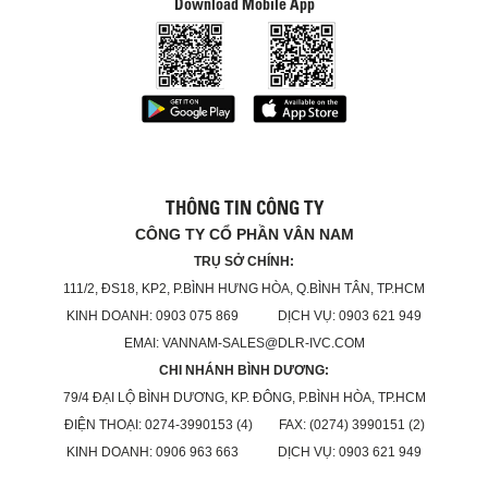
Download Mobile App
THÔNG TIN CÔNG TY
CÔNG TY CỔ PHẦN VÂN NAM
TRỤ SỞ CHÍNH:
111/2, ĐS18, KP2, P.BÌNH HƯNG HÒA, Q.BÌNH TÂN, TP.HCM
KINH DOANH: 0903 075 869 DỊCH VỤ: 0903 621 949
EMAI: VANNAM-SALES@DLR-IVC.COM
CHI NHÁNH BÌNH DƯƠNG:
79/4 ĐẠI LỘ BÌNH DƯƠNG, KP. ĐÔNG, P.BÌNH HÒA, TP.HCM
ĐIỆN THOẠI: 0274-3990153 (4) FAX: (0274) 3990151 (2)
KINH DOANH: 0906 963 663 DỊCH VỤ: 0903 621 949