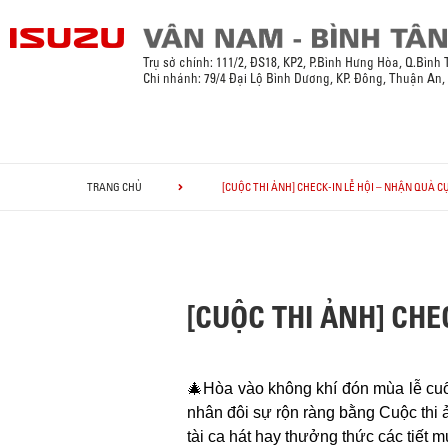
Trụ sở chính:
111/2, ĐS18, KP2, P.Bình Hưng Hòa, Q.Bình
Chi nhánh: 79/4 Đại Lộ Bình Dương, KP. Đông, Thuận An
TRANG CHỦ
[CUỘC THI ẢNH] CHECK-IN LỄ HỘI – NHẬN QUÀ C
[CUỘC THI ẢNH] CHE
🎄Hòa vào không khí đón mùa lễ cuố
nhân đôi sự rộn ràng bằng Cuộc thi 
tài ca hát hay thưởng thức các tiết 