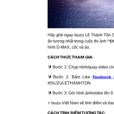
Hãy ghé ngay Isuzu Lê Thánh Tôn S
“Ch
ấn tượng nhất trong cuộc thi ảnh
hình D-MAX, cốc và áo.
CÁCH THỨC THAM GIA:
🔰 Bước 1: Chụp hình/quay video ch
Facebook 
🔰Bước 2: Bấm Like
#ISUZULETHANHTON
🔰 Bước 3: Gửi hình ảnh/video lên ô 
⚡ Isuzu Việt Nam sẽ tính điểm và tra
CÁCH TÍNH ĐIỂM TƯƠNG TÁC: