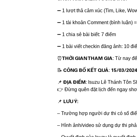
➖ 1 lượt thả cảm xúc (Tim, Like, W
➖ 1 tài khoản Comment (bình luận) =
➖ 1 chia sẻ bài biết: 7 điểm
➖ 1 bài viết checkin đăng ảnh: 10 đi
THỜI GIAN THAM GIA
⏰
: Từ nay đ
CÔNG BỐ KẾT QUẢ
15/03/202
📝
:
ĐỊA ĐIỂM
📌
: Isuzu Lê Thánh Tôn 
👉 Đừng quên đặt lịch đến ngay sho
LƯU Ý:
📌
– Trường hợp người dự thi có số đi
– Hình ảnh/video sử dụng dự thi phả