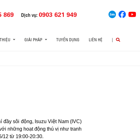
5 869
0903 621 949
Dịch vụ:
 THIỆU
GIẢI PHÁP
TUYỂN DỤNG
LIÊN HỆ
|
 đầy sôi động, Isuzu Việt Nam (IVC)
với những hoạt động thú vị như tranh
5/12 từ 19:00-20:30.