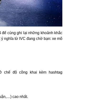
 để cùng ghi lại những khoảnh khắc
t ý nghĩa từ IVC đang chờ bạn: xe mô
 ở chế độ công khai kèm hashtag
luận,…) cao nhất.