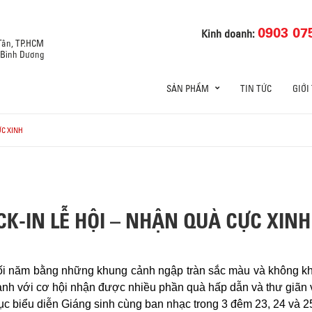
0903 07
Kinh doanh:
 Tân, TP.HCM
, Bình Dương
SẢN PHẨM
TIN TỨC
GIỚI
ỰC XINH
CK-IN LỄ HỘI – NHẬN QUÀ CỰC XINH
i năm bằng những khung cảnh ngập tràn sắc màu và không khí
ảnh với cơ hội nhận được nhiều phần quà hấp dẫn và thư giãn 
mục biểu diễn Giáng sinh cùng ban nhạc trong 3 đêm 23, 24 và 2