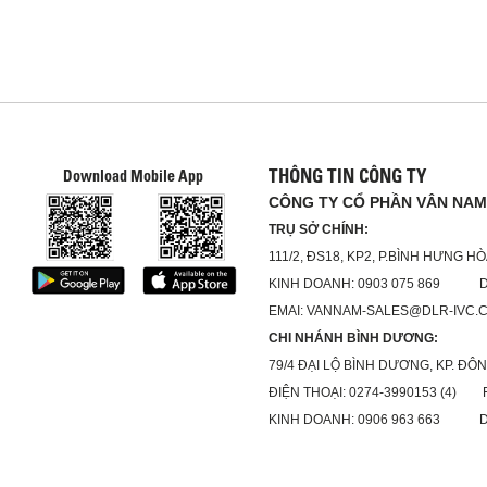
THÔNG TIN CÔNG TY
Download Mobile App
CÔNG TY CỔ PHẦN VÂN NAM
TRỤ SỞ CHÍNH:
111/2, ĐS18, KP2, P.BÌNH HƯNG HÒ
KINH DOANH: 0903 075 869 DỊC
EMAI: VANNAM-SALES@DLR-IVC.
CHI NHÁNH BÌNH DƯƠNG:
79/4 ĐẠI LỘ BÌNH DƯƠNG, KP. ĐÔN
ĐIỆN THOẠI: 0274-3990153 (4) FA
KINH DOANH: 0906 963 663 DỊC