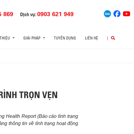
5 869
0903 621 949
Dịch vụ:
 THIỆU
GIẢI PHÁP
TUYỂN DỤNG
LIÊN HỆ
|
RÌNH TRỌN VẸN
g Health Report (Báo cáo tình trạng
g thông tin về tình trạng hoạt động