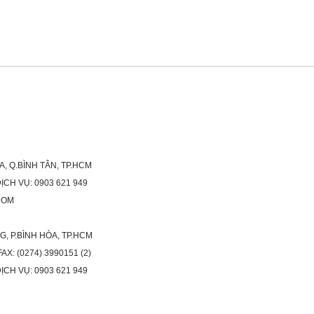
A, Q.BÌNH TÂN, TP.HCM
H VỤ: 0903 621 949
COM
G, P.BÌNH HÒA, TP.HCM
X: (0274) 3990151 (2)
H VỤ: 0903 621 949