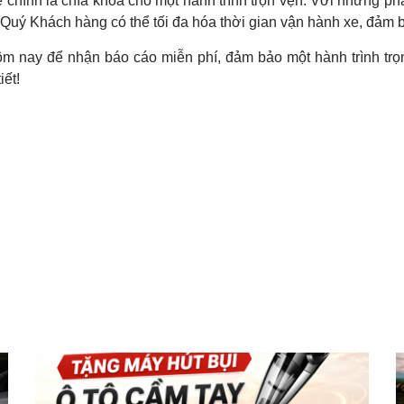
chính là chìa khóa cho một hành trình trọn vẹn. Với những ph
Quý Khách hàng có thể tối đa hóa thời gian vận hành xe, đảm 
m nay để nhận báo cáo miễn phí, đảm bảo một hành trình trọ
iết!