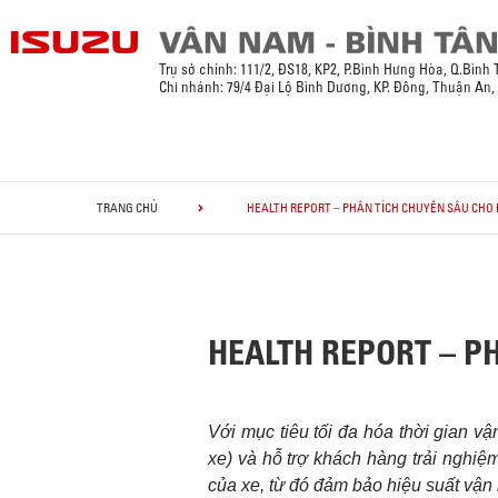
Trụ sở chính:
111/2, ĐS18, KP2, P.Bình Hưng Hòa, Q.Bình
Chi nhánh: 79/4 Đại Lộ Bình Dương, KP. Đông, Thuận An
TRANG CHỦ
HEALTH REPORT – PHÂN TÍCH CHUYÊN SÂU CHO
HEALTH REPORT – P
Với mục tiêu tối đa hóa thời gian 
xe) và hỗ trợ khách hàng trải nghi
của xe, từ đó đảm bảo hiệu suất vận