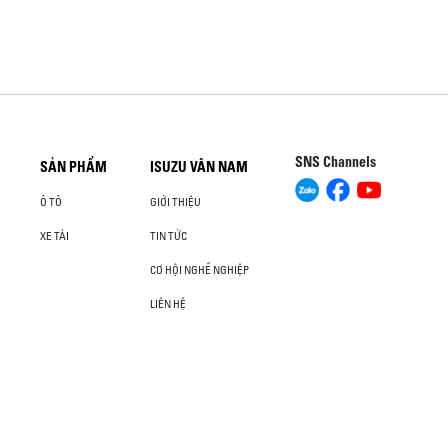
SNS Channels
SẢN PHẨM
ISUZU VÂN NAM
Ô TÔ
GIỚI THIỆU
XE TẢI
TIN TỨC
CƠ HỘI NGHỀ NGHIỆP
LIÊN HỆ