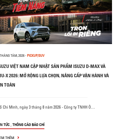
 THÁNG TÁM, 2026
-
PICKUP/SUV
SUZU VIỆT NAM CẬP NHẬT SẢN PHẨM ISUZU D-MAX VÀ
U-X 2026: MỞ RỘNG LỰA CHỌN, NÂNG CẤP VẬN HÀNH VÀ
N TOÀN
ồ Chí Minh, ngày 3 tháng 8 năm 2026 - Công ty TNHH Ô…
,
IN TỨC
THÔNG CÁO BÁO CHÍ
EM THÊM