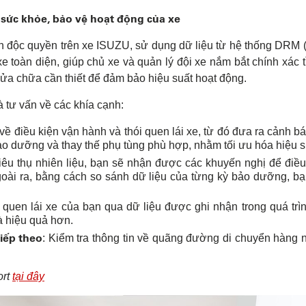
 sức khỏe, bảo vệ hoạt động của xe
án độc quyền trên xe ISUZU, sử dụng dữ liệu từ hệ thống DRM 
xe toàn diện, giúp chủ xe và quản lý đội xe nắm bắt chính xác 
ửa chữa cần thiết để đảm bảo hiệu suất hoạt động.
 tư vấn về các khía cạnh:
u về điều kiện vận hành và thói quen lái xe, từ đó đưa ra cảnh
o dưỡng và thay thế phụ tùng phù hợp, nhằm tối ưu hóa hiệu su
 tiêu thụ nhiên liệu, bạn sẽ nhận được các khuyến nghị để điề
Ngoài ra, bằng cách so sánh dữ liệu của từng kỳ bảo dưỡng, b
i quen lái xe của bạn qua dữ liệu được ghi nhận trong quá tr
à hiệu quả hơn.
iếp theo
: Kiểm tra thông tin về quãng đường di chuyển hàng 
ort
tại đây