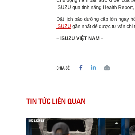
Chủ động nắm bắt “sức khỏe” của xe 
ISUZU qua tính năng Health Report, 
Đặt lịch bảo dưỡng cấp lớn ngay hô
ISUZU
gần nhất để được tư vấn chi t
– ISUZU VIỆT NAM –
CHIA SẺ
TIN TỨC LIÊN QUAN