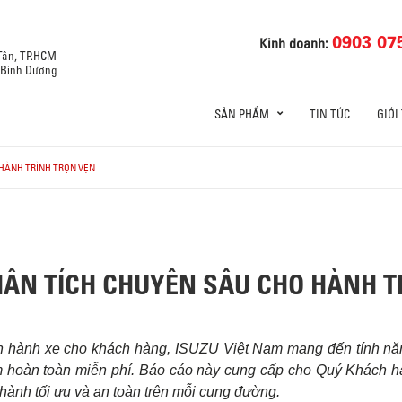
0903 07
Kinh doanh:
 Tân, TP.HCM
, Bình Dương
SẢN PHẨM
TIN TỨC
GIỚI
 HÀNH TRÌNH TRỌN VẸN
HÂN TÍCH CHUYÊN SÂU CHO HÀNH T
vận hành xe cho khách hàng, ISUZU Việt Nam mang đến tính năn
ệm hoàn toàn miễn phí. Báo cáo này cung cấp cho Quý Khách hàn
 hành tối ưu và an toàn trên mỗi cung đường.