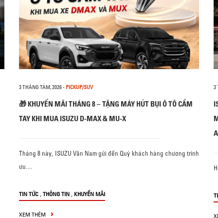
3 THÁNG TÁM, 2026
-
PICKUP/SUV
3
🎁 KHUYẾN MÃI THÁNG 8 – TẶNG MÁY HÚT BỤI Ô TÔ CẦM
I
TAY KHI MUA ISUZU D-MAX & MU-X
M
A
Tháng 8 này, ISUZU Vân Nam gửi đến Quý khách hàng chương trình
ưu…
H
,
,
TIN TỨC
THÔNG TIN
KHUYẾN MÃI
T
XEM THÊM
X