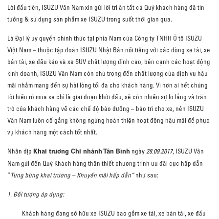
Lời đầu tiên, ISUZU Vân Nam xin gửi lời tri ân tất cả Quý khách hàng đã tin
tưởng & sử dụng sản phẩm xe ISUZU trong suốt thời gian qua.
Là Đại lý ủy quyền chính thức tại phía Nam của Công ty TNHH Ô tô ISUZU
Việt Nam – thuộc tập đoàn ISUZU Nhật Bản nổi tiếng với các dòng xe tải, xe
bán tải, xe đầu kéo và xe SUV chất lượng đỉnh cao, bên cạnh các hoạt động
kinh doanh, ISUZU Vân Nam còn chú trọng đến chất lượng của dịch vụ hậu
mãi nhằm mang đến sự hài lòng tối đa cho khách hàng. Vì hơn ai hết chúng
tôi hiểu rõ mua xe chỉ là giai đoạn khởi đầu, sẽ còn nhiều sự lo lắng và trăn
trở của khách hàng về các chế độ bảo dưỡng – bảo trì cho xe, nên ISUZU
Vân Nam luôn cố gắng không ngừng hoàn thiện hoạt động hậu mãi để phục
vụ khách hàng một cách tốt nhất.
Khai trương Chi nhánh Tân Bình
Nhân dịp
ngày
28.09.2017
, ISUZU Vân
Nam gửi đến Quý Khách hàng thân thiết chương trình ưu đãi cực hấp dẫn
“
Tưng bừng khai trương – Khuyến mãi hấp dẫn”
như sau:
1. Đối tượng áp dụng:
Khách hàng đang sở hữu xe ISUZU bao gồm xe tải, xe bán tải, xe đầu