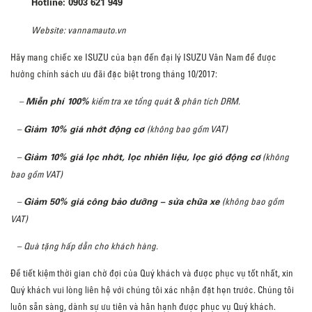
Hotline:
0903 621 949
Website: vannamauto.vn
Hãy mang chiếc xe ISUZU của bạn đến đại lý ISUZU Vân Nam để được
hưởng chính sách ưu đãi đặc biệt trong tháng 10/2017:
Miễn phí 100%
–
kiểm tra xe tổng quát & phân tích DRM.
Giảm 10% giá nhớt động cơ
–
(không bao gồm VAT)
Giảm 10% giá lọc nhớt, lọc nhiên liệu, lọc gió động cơ
–
(không
bao gồm VAT)
Giảm 50% giá công bảo dưỡng – sửa chữa xe
–
(không bao gồm
VAT)
– Quà tặng hấp dẫn cho khách hàng.
Để tiết kiệm thời gian chờ đợi của Quý khách và được phục vụ tốt nhất, xin
Quý khách vui lòng liên hệ với chúng tôi xác nhận đặt hẹn trước. Chúng tôi
luôn sẵn sàng, dành sự ưu tiên và hân hạnh được phục vụ Quý khách.