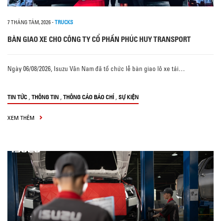
7 THÁNG TÁM, 2026
-
TRUCKS
BÀN GIAO XE CHO CÔNG TY CỔ PHẦN PHÚC HUY TRANSPORT
Ngày 06/08/2026, Isuzu Vân Nam đã tổ chức lễ bàn giao lô xe tải…
,
,
,
TIN TỨC
THÔNG TIN
THÔNG CÁO BÁO CHÍ
SỰ KIỆN
XEM THÊM