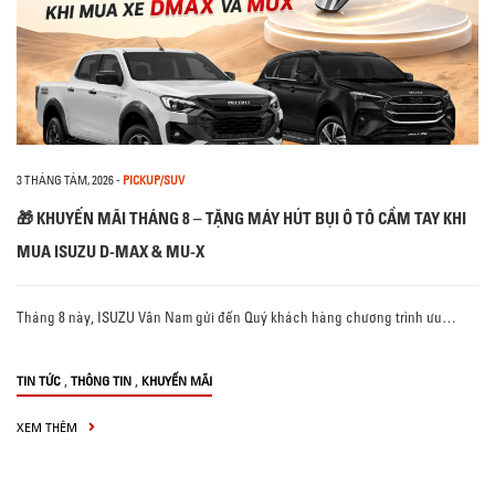
3 THÁNG TÁM, 2026
-
PICKUP/SUV
🎁 KHUYẾN MÃI THÁNG 8 – TẶNG MÁY HÚT BỤI Ô TÔ CẦM TAY KHI
MUA ISUZU D-MAX & MU-X
Tháng 8 này, ISUZU Vân Nam gửi đến Quý khách hàng chương trình ưu…
,
,
TIN TỨC
THÔNG TIN
KHUYẾN MÃI
XEM THÊM