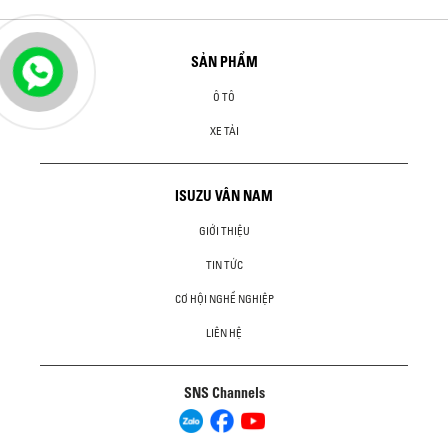
SẢN PHẨM
Ô TÔ
XE TẢI
ISUZU VÂN NAM
GIỚI THIỆU
TIN TỨC
CƠ HỘI NGHỀ NGHIỆP
LIÊN HỆ
SNS Channels