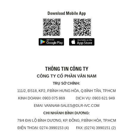
Download Mobile App
THÔNG TIN CÔNG TY
CÔNG TY CỔ PHẦN VÂN NAM
TRỤ SỞ CHÍNH:
111/2, ĐS18, KP2, P.BÌNH HƯNG HÒA, Q.BÌNH TÂN, TP.HCM
KINH DOANH: 0903 075 869 DỊCH VỤ: 0903 621 949
EMAI: VANNAM-SALES@DLR-IVC.COM
CHI NHÁNH BÌNH DƯƠNG:
79/4 ĐẠI LỘ BÌNH DƯƠNG, KP. ĐÔNG, P.BÌNH HÒA, TP.HCM
ĐIỆN THOẠI: 0274-3990153 (4) FAX: (0274) 3990151 (2)