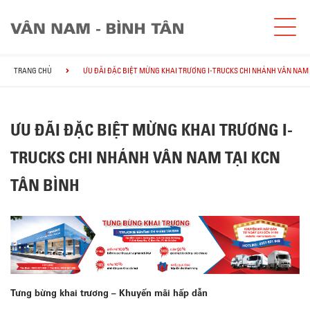
TRANG CHỦ
ƯU ĐÃI ĐẶC BIỆT MỪNG KHAI TRƯƠNG I-TRUCKS CHI NHÁNH VÂN NAM 
ƯU ĐÃI ĐẶC BIỆT MỪNG KHAI TRƯƠNG I-
TRUCKS CHI NHÁNH VÂN NAM TẠI KCN
TÂN BÌNH
Tưng bừng khai trương – Khuyến mãi hấp dẫn