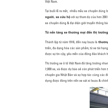
Việt Nam.
Tại buổi lễ ra mắt, nhiều mẫu xe chuyên dùng I
người, xe cứu hộ
với sự tham dự của hơn 200 k
xe chuyên dùng & đại diện giới truyền thông bá
Từ nền tảng xe thương mại đến thị trườn
thương
Thành lập từ năm 1916, đến nay Isuzu là
triển, đa dạng hóa các sản phẩm, từ xe tải hạn
được sự tin cậy, yêu mến của đông đảo khách 
Thị trường xe ô tô Việt Nam đã tăng trưởng nha
7,000 xe, và được dự báo sẽ còn phát triển hơn
chuyên gia Nhật Bản và sự hợp tác cùng các đố
dụng được đóng trên nền xe sát xi Isuzu & chính