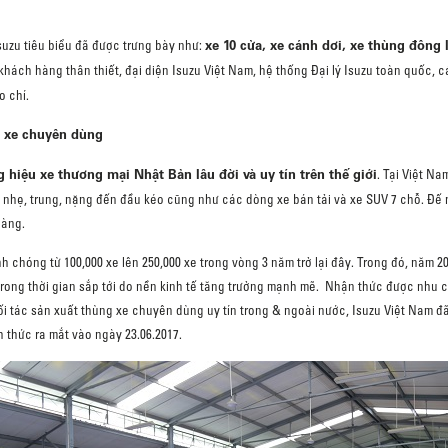
xe 10 cửa, xe cánh dơi, xe thùng đông l
suzu tiêu biểu đã được trưng bày như:
hách hàng thân thiết, đại diện Isuzu Việt Nam, hệ thống Đại lý Isuzu toàn quốc, cá
o chí.
g xe chuyên dùng
 hiệu xe thương mại Nhật Bản lâu đời và uy tín trên thế giới
. Tại Việt Na
g nhẹ, trung, nặng đến đầu kéo cũng như các dòng xe bán tải và xe SUV 7 chỗ. Đế
hàng.
nh chóng từ 100,000 xe lên 250,000 xe trong vòng 3 năm trở lại đây. Trong đó, nă
 trong thời gian sắp tới do nền kinh tế tăng trưởng mạnh mẽ. Nhận thức được nhu c
i tác sản xuất thùng xe chuyên dùng uy tín trong & ngoài nước, Isuzu Việt Nam đ
 thức ra mắt vào ngày 23.06.2017.