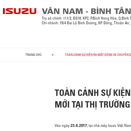
Trụ sở chính:
111/2, ĐS18, KP2, P.Bình Hưng Hòa, Q.Bình
Chi nhánh: 79/4 Đại Lộ Bình Dương, KP. Đông, Thuận An
TRANG CHỦ
TOÀN CẢNH SỰ KIỆN RA MẮT DÒNG XE CHUYÊN DỤ
TOÀN CẢNH SỰ KIỆN
MỚI TẠI THỊ TRƯỜNG
23.6.2017
Vào ngày
, tại nhà máy Isuzu Việt Nam