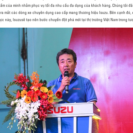
m của mình nhằm phục vụ tối đa nhu cầu đa dạng của khách hàng. Chúng tôi đã n
ra mắt các dòng xe chuyên dụng cao cấp mang thương hiệu Isuzu. Bên cạnh đó, c
ực này, Isuzusẽ tạo nên bước chuyển đột phá mới tại thị trường Việt Nam trong tươ