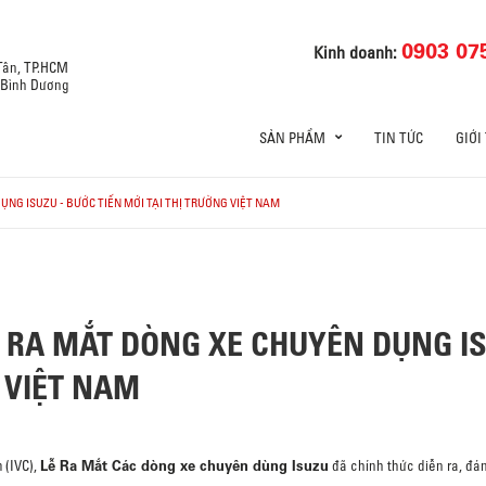
0903 07
Kinh doanh:
 Tân, TP.HCM
, Bình Dương
SẢN PHẨM
TIN TỨC
GIỚI
NG ISUZU - BƯỚC TIẾN MỚI TẠI THỊ TRƯỜNG VIỆT NAM
 RA MẮT DÒNG XE CHUYÊN DỤNG IS
 VIỆT NAM
Lễ Ra Mắt Các dòng xe chuyên dùng Isuzu
 (IVC),
đã chính thức diễn ra, đán