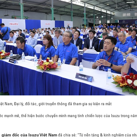
ệt Nam, Đại lý, đối tác, giới truyền thông đã tham gia sự kiện ra mắt
ớc mạnh mẽ, thể hiện bước chuyển mình mang tính chiến lược của Isuzu trong năm 
 giám đốc của Isuzu Việt Nam
đã chia sẻ: “Từ nền tảng & kinh nghiệm của nhà