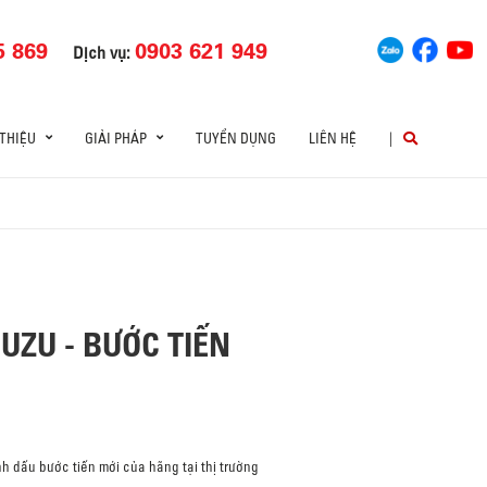
5 869
0903 621 949
Dịch vụ:
 THIỆU
GIẢI PHÁP
TUYỂN DỤNG
LIÊN HỆ
|
UZU - BƯỚC TIẾN
h dấu bước tiến mới của hãng tại thị trường