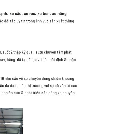
ạnh, xe cẩu, xe rác, xe ben, xe nâng
c đối tác uy tín trong lĩnh vực sản xuất thùng
m, suốt 2 thập kỷ qua, Isuzu chuyên tâm phát
 nay, hãng đã tạo được vị thế nhất định & nhận
m 2016 nhu cầu về xe chuyên dùng chiếm khoảng
ầu đa dạng của thị trường, với sự cố vấn từ các
ã nghiên cứu & phát triển các dòng xe chuyên