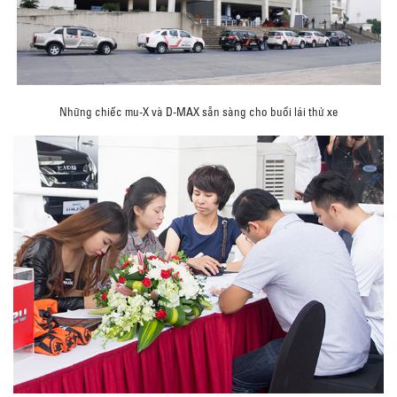
Những chiếc mu-X và D-MAX sẵn sàng cho buổi lái thử xe