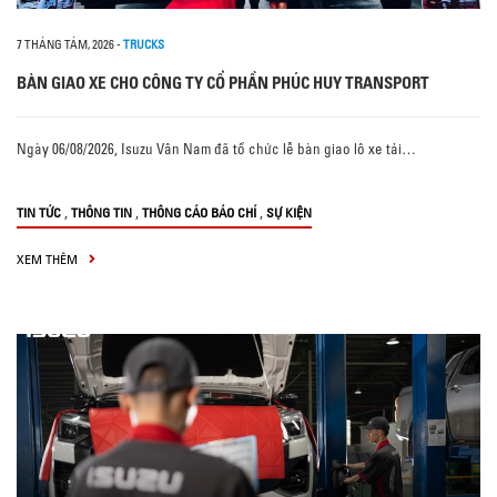
7 THÁNG TÁM, 2026
-
TRUCKS
BÀN GIAO XE CHO CÔNG TY CỔ PHẦN PHÚC HUY TRANSPORT
Ngày 06/08/2026, Isuzu Vân Nam đã tổ chức lễ bàn giao lô xe tải…
,
,
,
TIN TỨC
THÔNG TIN
THÔNG CÁO BÁO CHÍ
SỰ KIỆN
XEM THÊM