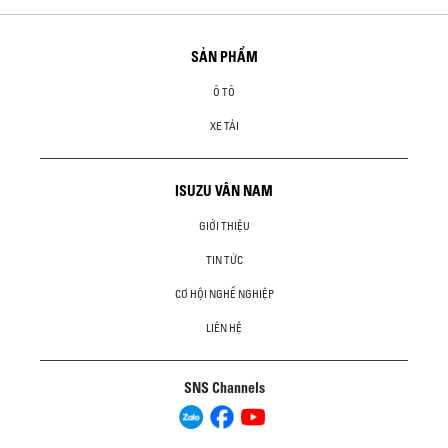
SẢN PHẨM
Ô TÔ
XE TẢI
ISUZU VÂN NAM
GIỚI THIỆU
TIN TỨC
CƠ HỘI NGHỀ NGHIỆP
LIÊN HỆ
SNS Channels