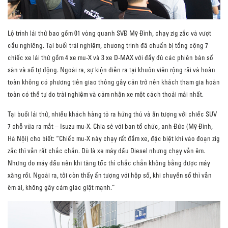
Lộ trình lái thử bao gồm 01 vòng quanh SVĐ Mỹ Đình, chạy zig zắc và vượt
cầu nghiêng. Tại buổi trải nghiệm, chương trình đã chuẩn bị tổng cộng 7
chiếc xe lái thử gồm 4 xe mu-X và 3 xe D-MAX với đầy đủ các phiên bản số
sàn và số tự động. Ngoài ra, sự kiện diễn ra tại khuôn viên rộng rãi và hoàn
toàn không có phương tiên giao thông gây cản trở nên khách tham gia hoàn
toàn có thể tự do trải nghiệm và cảm nhận xe một cách thoải mái nhất.
Tại buổi lái thử, nhiều khách hàng tỏ ra hứng thú và ấn tượng với chiếc SUV
7 chỗ vừa ra mắt – Isuzu mu-X. Chia sẻ với ban tổ chức, anh Đức (Mỹ Đình,
Hà Nội) cho biết: “Chiếc mu-X này chạy rất đầm xe, đặc biệt khi vào đoạn zig
zắc thì vẫn rất chắc chắn. Dù là xe máy dầu Diesel nhưng chạy vẫn êm.
Nhưng do máy dầu nên khi tăng tốc thì chắc chắn không bằng được máy
xăng rồi. Ngoài ra, tôi còn thấy ấn tượng với hộp số, khi chuyển số thì vẫn
êm ái, không gây cảm giác giật mạnh.”