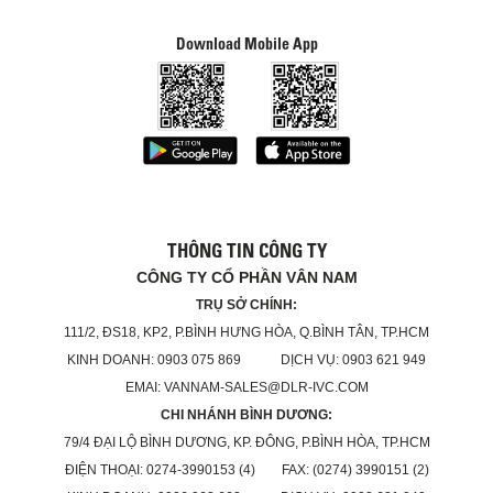
Download Mobile App
THÔNG TIN CÔNG TY
CÔNG TY CỔ PHẦN VÂN NAM
TRỤ SỞ CHÍNH:
111/2, ĐS18, KP2, P.BÌNH HƯNG HÒA, Q.BÌNH TÂN, TP.HCM
KINH DOANH: 0903 075 869 DỊCH VỤ: 0903 621 949
EMAI: VANNAM-SALES@DLR-IVC.COM
CHI NHÁNH BÌNH DƯƠNG:
79/4 ĐẠI LỘ BÌNH DƯƠNG, KP. ĐÔNG, P.BÌNH HÒA, TP.HCM
ĐIỆN THOẠI: 0274-3990153 (4) FAX: (0274) 3990151 (2)