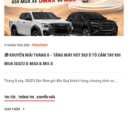
3 THÁNG TÁM, 2026
-
PICKUP/SUV
🎁 KHUYẾN MÃI THÁNG 8 – TẶNG MÁY HÚT BỤI Ô TÔ CẦM TAY KHI
MUA ISUZU D-MAX & MU-X
Tháng 8 này, ISUZU Vân Nam gửi đến Quý khách hàng chương trình ưu…
,
,
TIN TỨC
THÔNG TIN
KHUYẾN MÃI
XEM THÊM