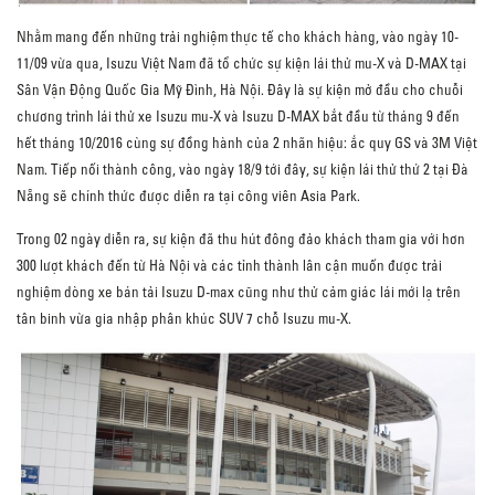
Nhằm mang đến những trải nghiệm thực tế cho khách hàng, vào ngày 10-
11/09 vừa qua, Isuzu Việt Nam đã tổ chức sự kiện lái thử mu-X và D-MAX tại
Sân Vận Động Quốc Gia Mỹ Đình, Hà Nội. Đây là sự kiện mở đầu cho chuỗi
chương trình lái thử xe Isuzu mu-X và Isuzu D-MAX bắt đầu từ tháng 9 đến
hết tháng 10/2016 cùng sự đồng hành của 2 nhãn hiệu: ắc quy GS và 3M Việt
Nam. Tiếp nối thành công, vào ngày 18/9 tới đây, sự kiện lái thử thứ 2 tại Đà
Nẵng sẽ chính thức được diễn ra tại công viên Asia Park.
Trong 02 ngày diễn ra, sự kiện đã thu hút đông đảo khách tham gia với hơn
300 lượt khách đến từ Hà Nội và các tỉnh thành lân cận muốn được trải
nghiệm dòng xe bán tải Isuzu D-max cũng như thử cảm giác lái mới lạ trên
tân binh vừa gia nhập phân khúc SUV 7 chỗ Isuzu mu-X.