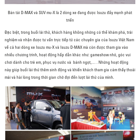
Bán tải D-MAX và SUV mu-X là 2 dòng xe đang được Isuzu đẩy mạnh phát
triển
Đặc biệt, trong buổi lái thử, khách hàng không những có thể khám phá, trải
nghiệm và nhận được tư vấn trực tiếp từ các chuyên gia của Isuzu Việt Nam
về cả hai dòng xe Isuzu mu-X và Isuzu D-MAX mà còn được tham gia vào
nhiều chương trình, hoạt động hấp dẫn khác như: gameshow nhỏ, góc vui
chơi dành cho trẻ em, phục vụ nước và bánh ngọt,… . Những hoạt động
này giúp buổi lái thử thêm sinh động và khiến khách tham gia cảm thấy thoải
mái và hài lòng trong thời gian chờ đợi đến lượt lái thử của mình.