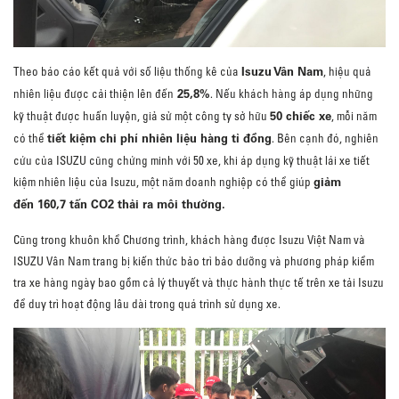
Isuzu Vân Nam
Theo báo cáo kết quả với số liệu thống kê của
, hiệu quả
25,8%
nhiên liệu được cải thiện lên đến
. Nếu khách hàng áp dụng những
50 chiếc xe
kỹ thuật được huấn luyện, giả sử một công ty sở hữu
, mỗi năm
tiết kiệm chi phí nhiên liệu hàng tỉ đồng
có thể
. Bên cạnh đó, nghiên
cứu của ISUZU cũng chứng minh với 50 xe, khi áp dụng kỹ thuật lái xe tiết
giảm
kiệm nhiên liệu của Isuzu, một năm doanh nghiệp có thể giúp
đến 160,7 tấn CO2 thải ra môi thường.
Cũng trong khuôn khổ Chương trình, khách hàng được Isuzu Việt Nam và
ISUZU Vân Nam trang bị kiến thức bảo trì bảo dưỡng và phương pháp kiểm
tra xe hàng ngày bao gồm cả lý thuyết và thực hành thực tế trên xe tải Isuzu
để duy trì hoạt động lâu dài trong quá trình sử dụng xe.