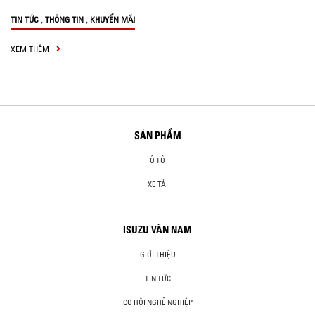
,
,
TIN TỨC
THÔNG TIN
KHUYẾN MÃI
XEM THÊM
SẢN PHẨM
Ô TÔ
XE TẢI
ISUZU VÂN NAM
GIỚI THIỆU
TIN TỨC
CƠ HỘI NGHỀ NGHIỆP