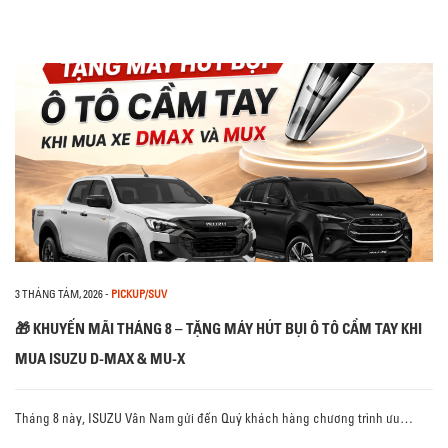
3 THÁNG TÁM, 2026
-
PICKUP/SUV
🎁 KHUYẾN MÃI THÁNG 8 – TẶNG MÁY HÚT BỤI Ô TÔ CẦM TAY KHI
MUA ISUZU D-MAX & MU-X
Tháng 8 này, ISUZU Vân Nam gửi đến Quý khách hàng chương trình ưu…