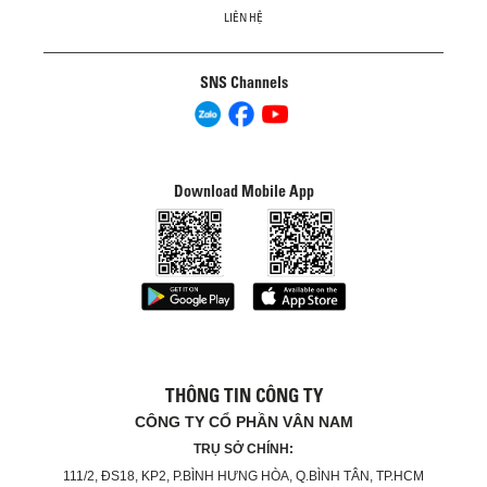
LIÊN HỆ
SNS Channels
Download Mobile App
THÔNG TIN CÔNG TY
CÔNG TY CỔ PHẦN VÂN NAM
TRỤ SỞ CHÍNH:
111/2, ĐS18, KP2, P.BÌNH HƯNG HÒA, Q.BÌNH TÂN, TP.HCM