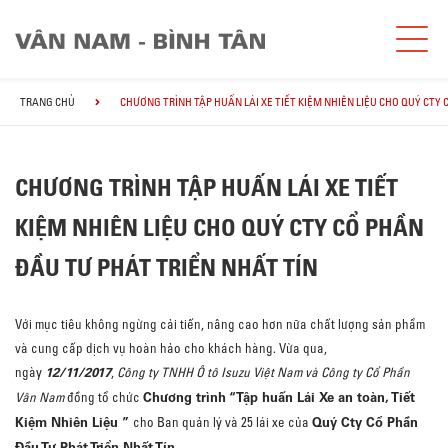
TRANG CHỦ
CHƯƠNG TRÌNH TẬP HUẤN LÁI XE TIẾT KIỆM NHIÊN LIỆU CHO QUÝ CTY 
CHƯƠNG TRÌNH TẬP HUẤN LÁI XE TIẾT
KIỆM NHIÊN LIỆU CHO QUÝ CTY CỔ PHẦN
ĐẦU TƯ PHÁT TRIỂN NHẤT TÍN
Với mục tiêu không ngừng cải tiến, nâng cao hơn nữa chất lượng sản phẩm
và cung cấp dịch vụ hoàn hảo cho khách hàng. Vừa qua,
12/11/2017
ngày
,
Công ty TNHH Ô tô Isuzu Việt Nam và Công ty Cổ Phần
Chương trình “Tập huấn Lái Xe an toàn, Tiết
Vân Nam
đồng tổ chức
Kiệm Nhiên Liệu ”
Quý Cty Cổ Phần
cho Ban quản lý và 25 lái xe của
Đầu Tư Phát Triển Nhất Tín
.