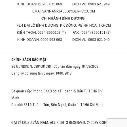
KINH DOANH: 0903 075 869 DỊCH VỤ: 0903 621 949
EMAI: VANNAM-SALES@DLR-IVC.COM
CHI NHÁNH BÌNH DƯƠNG:
79/4 ĐẠI LỘ BÌNH DƯƠNG, KP. ĐÔNG, P.BÌNH HÒA, TP.HCM
ĐIỆN THOẠI: 0274-3990153 (4) FAX: (0274) 3990151 (2)
KINH DOANH: 0906 963 663 DỊCH VỤ: 0903 621 949
CHÍNH SÁCH BẢO MẬT
Số GCNDKDN: 0304001090 - Cấp lần đầu ngày: 04/08/2005
Đăng ký bổ sung lần 8 ngày: 18/01/2019
Cơ quan cấp: Phòng ĐKKD Sở Kế Hoạch & Đầu Tư TP.Hồ Chí
Minh
Địa chỉ: 32 Lê Thánh Tôn, Bến Nghé, Quận 1, TP.Hồ Chí Minh
ĐẠI LÝ ISUZU VÂN NAM. ALL RIGHTS RESERVED. © COPYRIGHT