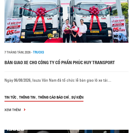
7 THÁNG TÁM, 2026
-
TRUCKS
BÀN GIAO XE CHO CÔNG TY CỔ PHẦN PHÚC HUY TRANSPORT
Ngày 06/08/2026, Isuzu Vân Nam đã tổ chức lễ bàn giao lô xe tải…
,
,
,
TIN TỨC
THÔNG TIN
THÔNG CÁO BÁO CHÍ
SỰ KIỆN
XEM THÊM