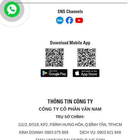
SNS Channels
Download Mobile App
THÔNG TIN CÔNG TY
CÔNG TY CỔ PHẦN VÂN NAM
TRỤ SỞ CHÍNH:
111/2, ĐS18, KP2, P.BÌNH HƯNG HÒA, Q.BÌNH TÂN, TP.HCM
KINH DOANH: 0903 075 869 DỊCH VỤ: 0903 621 949