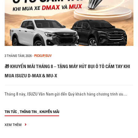
3 THÁNG TÁM, 2026
-
PICKUP/SUV
🎁 KHUYẾN MÃI THÁNG 8 – TẶNG MÁY HÚT BỤI Ô TÔ CẦM TAY KHI
MUA ISUZU D-MAX & MU-X
Tháng 8 này, ISUZU Vân Nam gửi đến Quý khách hàng chương trình ưu…
,
,
TIN TỨC
THÔNG TIN
KHUYẾN MÃI
XEM THÊM