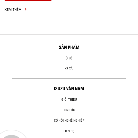
XEM THÊM
SẢN PHẨM
Ô TÔ
XE TẢI
ISUZU VÂN NAM
GIỚI THIỆU
TIN TỨC
CƠ HỘI NGHỀ NGHIỆP
LIÊN HỆ