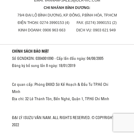
EMAI: VANNAM-SALES@DLR-IVC.COM
CHI NHÁNH BÌNH DƯƠNG:
79/4 ĐẠI LỘ BÌNH DƯƠNG, KP. ĐÔNG, P.BÌNH HÒA, TP.HCM
ĐIỆN THOẠI: 0274-3990153 (4) FAX: (0274) 3990151 (2)
KINH DOANH: 0906 963 663 DỊCH VỤ: 0903 621 949
CHÍNH SÁCH BẢO MẬT
Số GCNDKDN: 0304001090 - Cấp lần đầu ngày: 04/08/2005
Đăng ký bổ sung lần 8 ngày: 18/01/2019
Cơ quan cấp: Phòng ĐKKD Sở Kế Hoạch & Đầu Tư TP.Hồ Chí
Minh
Địa chỉ: 32 Lê Thánh Tôn, Bến Nghé, Quận 1, TP.Hồ Chí Minh
ĐẠI LÝ ISUZU VÂN NAM. ALL RIGHTS RESERVED. © COPYRIGHT
2022