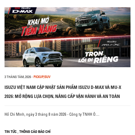
3 THÁNG TÁM, 2026
-
PICKUP/SUV
ISUZU VIỆT NAM CẬP NHẬT SẢN PHẨM ISUZU D-MAX VÀ MU-X
2026: MỞ RỘNG LỰA CHỌN, NÂNG CẤP VẬN HÀNH VÀ AN TOÀN
Hồ Chí Minh, ngày 3 tháng 8 năm 2026 - Công ty TNHH Ô…
,
TIN TỨC
THÔNG CÁO BÁO CHÍ