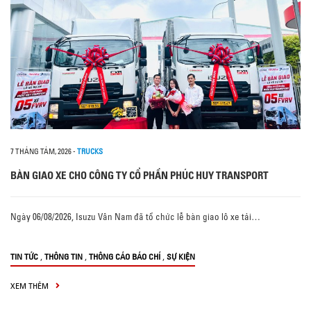
7 THÁNG TÁM, 2026
-
TRUCKS
BÀN GIAO XE CHO CÔNG TY CỔ PHẦN PHÚC HUY TRANSPORT
Ngày 06/08/2026, Isuzu Vân Nam đã tổ chức lễ bàn giao lô xe tải…
,
,
,
TIN TỨC
THÔNG TIN
THÔNG CÁO BÁO CHÍ
SỰ KIỆN
XEM THÊM