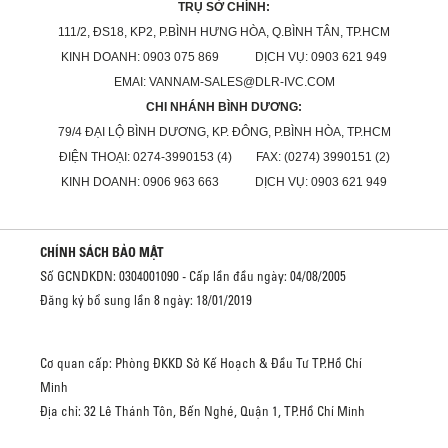
TRỤ SỞ CHÍNH:
111/2, ĐS18, KP2, P.BÌNH HƯNG HÒA, Q.BÌNH TÂN, TP.HCM
KINH DOANH: 0903 075 869 DỊCH VỤ: 0903 621 949
EMAI: VANNAM-SALES@DLR-IVC.COM
CHI NHÁNH BÌNH DƯƠNG:
79/4 ĐẠI LỘ BÌNH DƯƠNG, KP. ĐÔNG, P.BÌNH HÒA, TP.HCM
ĐIỆN THOẠI: 0274-3990153 (4) FAX: (0274) 3990151 (2)
KINH DOANH: 0906 963 663 DỊCH VỤ: 0903 621 949
CHÍNH SÁCH BẢO MẬT
Số GCNDKDN: 0304001090 - Cấp lần đầu ngày: 04/08/2005
Đăng ký bổ sung lần 8 ngày: 18/01/2019
Cơ quan cấp: Phòng ĐKKD Sở Kế Hoạch & Đầu Tư TP.Hồ Chí
Minh
Địa chỉ: 32 Lê Thánh Tôn, Bến Nghé, Quận 1, TP.Hồ Chí Minh