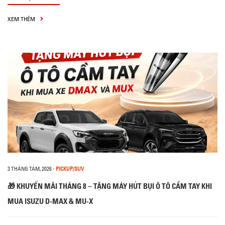
XEM THÊM
3 THÁNG TÁM, 2026
-
PICKUP/SUV
🎁 KHUYẾN MÃI THÁNG 8 – TẶNG MÁY HÚT BỤI Ô TÔ CẦM TAY KHI
MUA ISUZU D-MAX & MU-X