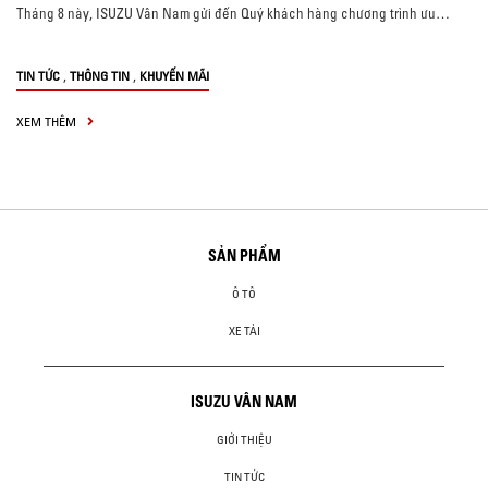
Tháng 8 này, ISUZU Vân Nam gửi đến Quý khách hàng chương trình ưu…
,
,
TIN TỨC
THÔNG TIN
KHUYẾN MÃI
XEM THÊM
SẢN PHẨM
Ô TÔ
XE TẢI
ISUZU VÂN NAM
GIỚI THIỆU
TIN TỨC