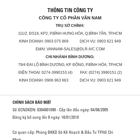
THÔNG TIN CÔNG TY
CÔNG TY CỔ PHẦN VÂN NAM
TRỤ SỞ CHÍNH:
111/2, ĐS18, KP2, P.BÌNH HƯNG HÒA, Q.BÌNH TÂN, TP.HCM
KINH DOANH: 0903 075 869 DỊCH VỤ: 0903 621 949
EMAI: VANNAM-SALES@DLR-IVC.COM
CHI NHÁNH BÌNH DƯƠNG:
79/4 ĐẠI LỘ BÌNH DƯƠNG, KP. ĐÔNG, P.BÌNH HÒA, TP.HCM
ĐIỆN THOẠI: 0274-3990153 (4) FAX: (0274) 3990151 (2)
KINH DOANH: 0906 963 663 DỊCH VỤ: 0903 621 949
CHÍNH SÁCH BẢO MẬT
Số GCNDKDN: 0304001090 - Cấp lần đầu ngày: 04/08/2005
Đăng ký bổ sung lần 8 ngày: 18/01/2019
Cơ quan cấp: Phòng ĐKKD Sở Kế Hoạch & Đầu Tư TP.Hồ Chí
Minh