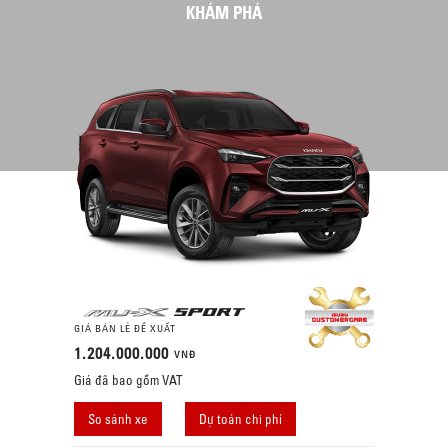
KHÁM PHÁ
GIÁ BÁN LẺ ĐỀ XUẤT
1.204.000.000
VNĐ
Giá đã bao gồm VAT
So sánh xe
Dự toán chi phí