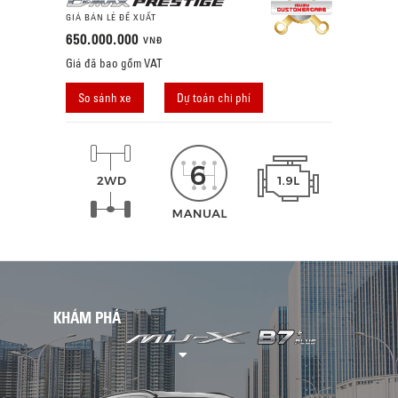
GIÁ BÁN LẺ ĐỀ XUẤT
650.000.000
VNĐ
Giá đã bao gồm VAT
So sánh xe
Dự toán chi phí
KHÁM PHÁ