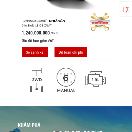
GIÁ BÁN LẺ ĐỀ XUẤT
1.240.000.000
VNĐ
Giá đã bao gồm VAT
So sánh xe
Dự toán chi phí
KHÁM PHÁ