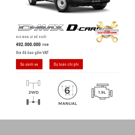
GIÁ BÁN LẺ ĐỀ XUẤT
492.000.000
VNĐ
Giá đã bao gồm VAT
So sánh xe
Dự toán chi phí