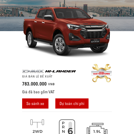
GIÁ BÁN LẺ ĐỀ XUẤT
783.000.000
VNĐ
Giá đã bao gồm VAT
So sánh xe
Dự toán chi phí