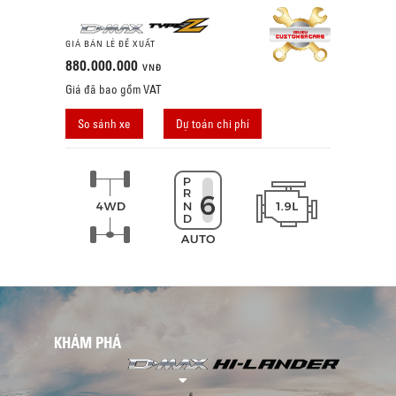
GIÁ BÁN LẺ ĐỀ XUẤT
880.000.000
VNĐ
Giá đã bao gồm VAT
So sánh xe
Dự toán chi phí
KHÁM PHÁ