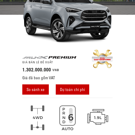
GIÁ BÁN LẺ ĐỀ XUẤT
1.302.000.000
VNĐ
Giá đã bao gồm VAT
So sánh xe
Dự toán chi phí