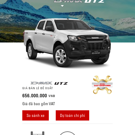
GIÁ BÁN LẺ ĐỀ XUẤT
656.000.000
VNĐ
Giá đã bao gồm VAT
So sánh xe
Dự toán chi phí