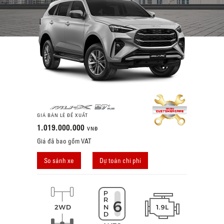
GIÁ BÁN LẺ ĐỀ XUẤT
1.019.000.000
VNĐ
Giá đã bao gồm VAT
So sánh xe
Dự toán chi phí