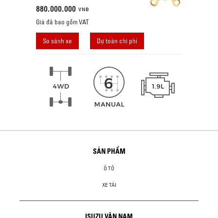
880.000.000
VNĐ
Giá đã bao gồm VAT
So sánh xe
Dự toán chi phí
SẢN PHẨM
Ô TÔ
XE TẢI
ISUZU VÂN NAM