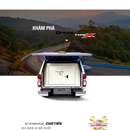
KHÁM PHÁ
GIÁ BÁN LẺ ĐỀ XUẤT