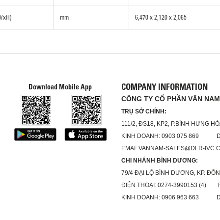
xWxH)
mm
6,470 x 2,120 x 2,065
COMPANY INFORMATION
Download Mobile App
CÔNG TY CỔ PHẦN VÂN NAM
TRỤ SỞ CHÍNH:
111/2, ĐS18, KP2, P.BÌNH HƯNG H
KINH DOANH: 0903 075 869 DỊC
EMAI: VANNAM-SALES@DLR-IVC.
CHI NHÁNH BÌNH DƯƠNG:
79/4 ĐẠI LỘ BÌNH DƯƠNG, KP. ĐÔN
ĐIỆN THOẠI: 0274-3990153 (4) FA
KINH DOANH: 0906 963 663 DỊC