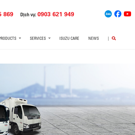
5 869
0903 621 949
Dịch vụ:
PRODUCTS
SERVICES
ISUZU CARE
NEWS
|