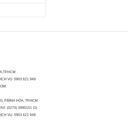
ÒA,TP.HCM
H VỤ: 0903 621 949
COM
G, P.BÌNH HÒA, TP.HCM
X: (0274) 3990151 (2)
H VỤ: 0903 621 949