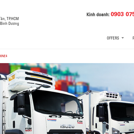
0903 07
Kinh doanh:
 Tân, TP.HCM
, Bình Dương
OFFERS
90NE4