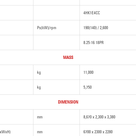
4HK1E4CC
Ps(kW)/rpm
190(140) / 2,600
8.25-16 18PR
MASS
kg
11,000
kg
5,750
DIMENSION
mm
8,670 x 2,300 x 3,380
LxWxH)
mm
6700 x 2300 x 2280