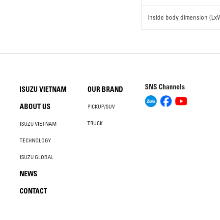
Inside body dimension (L
SNS Channels
ISUZU VIETNAM
OUR BRAND
ABOUT US
PICKUP/SUV
TRUCK
ISUZU VIETNAM
TECHNOLOGY
ISUZU GLOBAL
NEWS
CONTACT