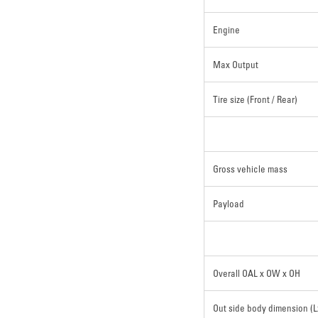
Engine
Max Output
Tire size (Front / Rear)
Gross vehicle mass
Payload
Overall OAL x OW x OH
Out side body dimension (