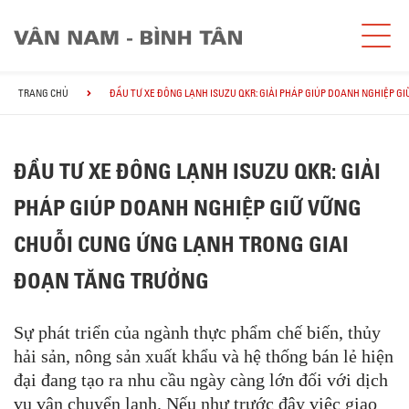
TRANG CHỦ
ĐẦU TƯ XE ĐÔNG LẠNH ISUZU QKR: GIẢI PHÁP GIÚP DOANH NGHIỆP 
ĐẦU TƯ XE ĐÔNG LẠNH ISUZU QKR: GIẢI
PHÁP GIÚP DOANH NGHIỆP GIỮ VỮNG
CHUỖI CUNG ỨNG LẠNH TRONG GIAI
ĐOẠN TĂNG TRƯỞNG
Sự phát triển của ngành thực phẩm chế biến, thủy
hải sản, nông sản xuất khẩu và hệ thống bán lẻ hiện
đại đang tạo ra nhu cầu ngày càng lớn đối với dịch
vụ vận chuyển lạnh. Nếu như trước đây việc giao