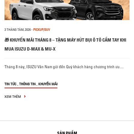
3 THÁNG TÁM, 2026
-
PICKUP/SUV
🎁 KHUYẾN MÃI THÁNG 8 – TẶNG MÁY HÚT BỤI Ô TÔ CẦM TAY KHI
MUA ISUZU D-MAX & MU-X
Tháng 8 này, ISUZU Vân Nam gửi đến Quý khách hàng chương trình ưu…
,
,
TIN TỨC
THÔNG TIN
KHUYẾN MÃI
XEM THÊM
SẢN PHẨM