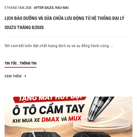
5 THÁNG TÁM, 2026
-
AFTER-SALES
,
HAU-MAI
LỊCH BẢO DƯỠNG VÀ SỬA CHỮA LƯU ĐỘNG TỪ HỆ THỐNG ĐẠI LÝ
ISUZU THÁNG 8/2026
Với cam kết luôn đặt chất lượng dịch vụ và sự đồng hành cùng…
,
TIN TỨC
THÔNG TIN
XEM THÊM