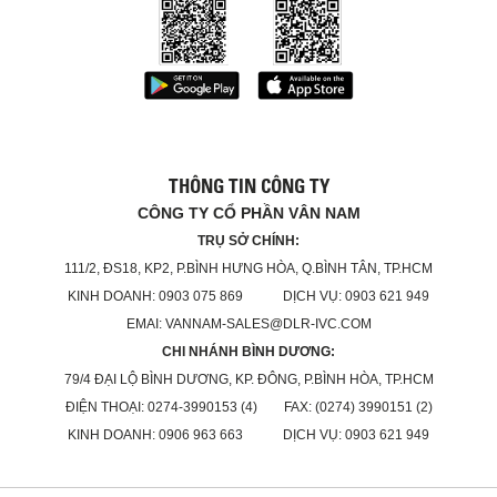
THÔNG TIN CÔNG TY
CÔNG TY CỔ PHẦN VÂN NAM
TRỤ SỞ CHÍNH:
111/2, ĐS18, KP2, P.BÌNH HƯNG HÒA, Q.BÌNH TÂN, TP.HCM
KINH DOANH: 0903 075 869 DỊCH VỤ: 0903 621 949
EMAI: VANNAM-SALES@DLR-IVC.COM
CHI NHÁNH BÌNH DƯƠNG:
79/4 ĐẠI LỘ BÌNH DƯƠNG, KP. ĐÔNG, P.BÌNH HÒA, TP.HCM
ĐIỆN THOẠI: 0274-3990153 (4) FAX: (0274) 3990151 (2)
KINH DOANH: 0906 963 663 DỊCH VỤ: 0903 621 949