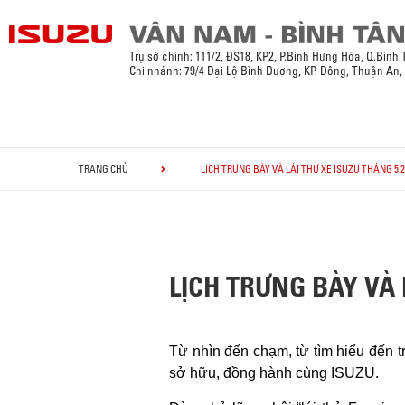
Trụ sở chính:
111/2, ĐS18, KP2, P.Bình Hưng Hòa, Q.Bình
Chi nhánh: 79/4 Đại Lộ Bình Dương, KP. Đông, Thuận An
TRANG CHỦ
LỊCH TRƯNG BÀY VÀ LÁI THỬ XE ISUZU THÁNG 5.2
LỊCH TRƯNG BÀY VÀ 
Từ nhìn đến chạm, từ tìm hiểu đến t
sở hữu, đồng hành cùng ISUZU.