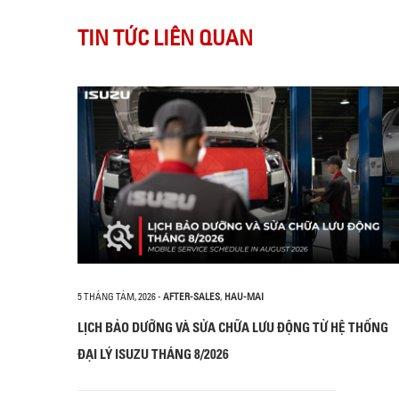
TIN TỨC LIÊN QUAN
5 THÁNG TÁM, 2026
-
AFTER-SALES
,
HAU-MAI
LỊCH BẢO DƯỠNG VÀ SỬA CHỮA LƯU ĐỘNG TỪ HỆ THỐNG
ĐẠI LÝ ISUZU THÁNG 8/2026