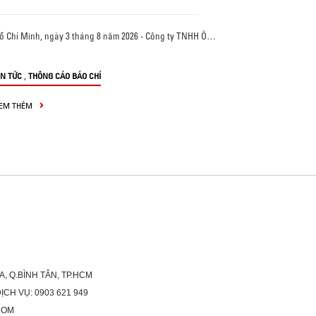
ồ Chí Minh, ngày 3 tháng 8 năm 2026 - Công ty TNHH Ô…
,
IN TỨC
THÔNG CÁO BÁO CHÍ
EM THÊM
A, Q.BÌNH TÂN, TP.HCM
H VỤ: 0903 621 949
COM