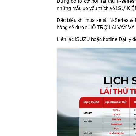
Đừng bỏ lỡ cơ hội “lái thử F-serie
những mẫu xe yêu thích với SỰ KI
Đặc biệt, khi mua xe tải N-Series &
hàng sẽ được HỖ TRỢ LÃI VAY VÀ 
Liên lạc ISUZU hoặc hotline Đại lý 