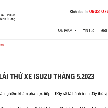
0903 07
Kinh doanh:
 Tân, TP.HCM
, Bình Dương
SẢN PHẨM
TIN TỨC
GIỚI
023
LÁI THỬ XE ISUZU THÁNG 5.2023
rải nghiệm khám phá trực tiếp – Đây sẽ là hành trình đầy thú v