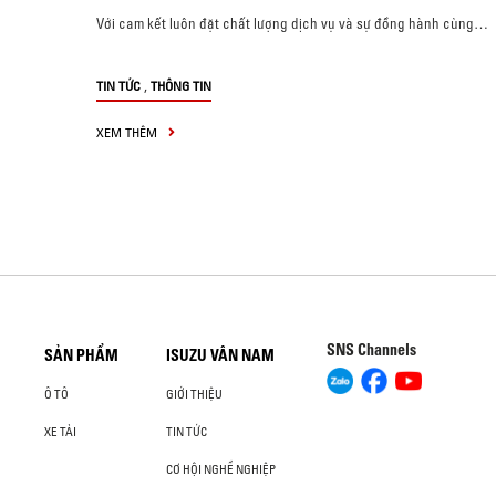
Với cam kết luôn đặt chất lượng dịch vụ và sự đồng hành cùng…
,
TIN TỨC
THÔNG TIN
XEM THÊM
SNS Channels
SẢN PHẨM
ISUZU VÂN NAM
Ô TÔ
GIỚI THIỆU
XE TẢI
TIN TỨC
CƠ HỘI NGHỀ NGHIỆP