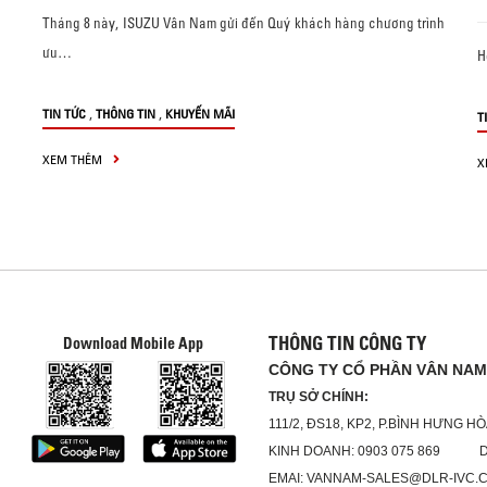
Tháng 8 này, ISUZU Vân Nam gửi đến Quý khách hàng chương trình
ưu…
H
,
,
TIN TỨC
THÔNG TIN
KHUYẾN MÃI
T
XEM THÊM
X
THÔNG TIN CÔNG TY
Download Mobile App
CÔNG TY CỔ PHẦN VÂN NAM
TRỤ SỞ CHÍNH:
111/2, ĐS18, KP2, P.BÌNH HƯNG HÒ
KINH DOANH: 0903 075 869 DỊC
EMAI: VANNAM-SALES@DLR-IVC.