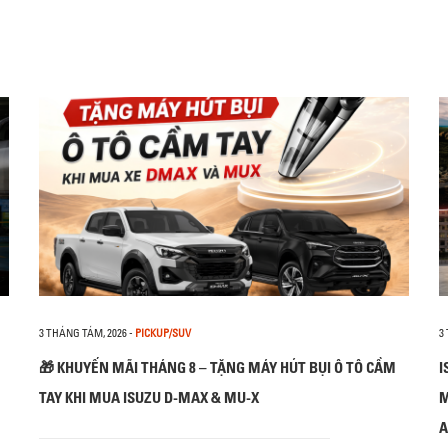
3 THÁNG TÁM, 2026
-
PICKUP/SUV
3
🎁 KHUYẾN MÃI THÁNG 8 – TẶNG MÁY HÚT BỤI Ô TÔ CẦM
I
TAY KHI MUA ISUZU D-MAX & MU-X
M
A