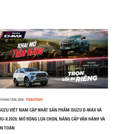
 THÁNG TÁM, 2026
-
PICKUP/SUV
SUZU VIỆT NAM CẬP NHẬT SẢN PHẨM ISUZU D-MAX VÀ
U-X 2026: MỞ RỘNG LỰA CHỌN, NÂNG CẤP VẬN HÀNH VÀ
N TOÀN