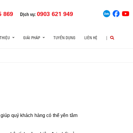
5 869
0903 621 949
Dịch vụ:
 THIỆU
GIẢI PHÁP
TUYỂN DỤNG
LIÊN HỆ
|
ị giúp quý khách hàng có thể yên tâm