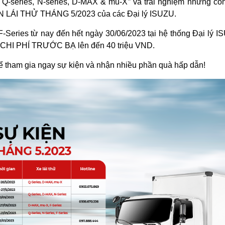
s, Q-series, N-series, D-MAX & mu-X” và trải nghiệm những côn
ỆN LÁI THỬ THÁNG 5/2023 của các Đại lý ISUZU.
 F-Series từ nay đến hết ngày 30/06/2023 tại hệ thống Đại lý 
CHI PHÍ TRƯỚC BẠ lên đến 40 triệu VND.
để tham gia ngay sự kiện và nhận nhiều phần quà hấp dẫn!