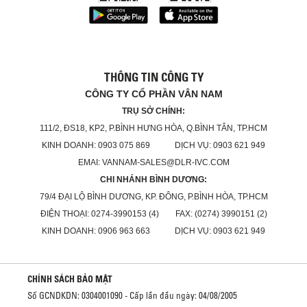
THÔNG TIN CÔNG TY
CÔNG TY CỔ PHẦN VÂN NAM
TRỤ SỞ CHÍNH:
111/2, ĐS18, KP2, P.BÌNH HƯNG HÒA, Q.BÌNH TÂN, TP.HCM
KINH DOANH: 0903 075 869 DỊCH VỤ: 0903 621 949
EMAI: VANNAM-SALES@DLR-IVC.COM
CHI NHÁNH BÌNH DƯƠNG:
79/4 ĐẠI LỘ BÌNH DƯƠNG, KP. ĐÔNG, P.BÌNH HÒA, TP.HCM
ĐIỆN THOẠI: 0274-3990153 (4) FAX: (0274) 3990151 (2)
KINH DOANH: 0906 963 663 DỊCH VỤ: 0903 621 949
CHÍNH SÁCH BẢO MẬT
Số GCNDKDN: 0304001090 - Cấp lần đầu ngày: 04/08/2005