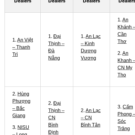
Dealers
Dealers
Dealers
Dealer
1.
An
Khánh 
Cần
1.
Đại
1.
An Lạc
1.
An Việt
Thơ
Thịnh –
– Kinh
– Thanh
Đà
Dương
2.
An
Trì
Nẵng
Vương
Khanh 
CN My
Tho
2.
Hùng
Phượng
2.
Đại
3.
Cẩm
– Bắc
Thịnh –
2.
An Lạc
Phong 
Giang
CN
– CN
Sóc
Bình
Bình Tân
3.
NISU
Trăng
Định
– Long