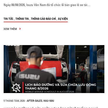
Ngày 06/08/2026, Isuzu Vân Nam đã tổ chức lễ bàn giao lô xe tải…
,
,
,
TIN TỨC
THÔNG TIN
THÔNG CÁO BÁO CHÍ
SỰ KIỆN
XEM THÊM
5 THÁNG TÁM, 2026
-
AFTER-SALES
,
HAU-MAI