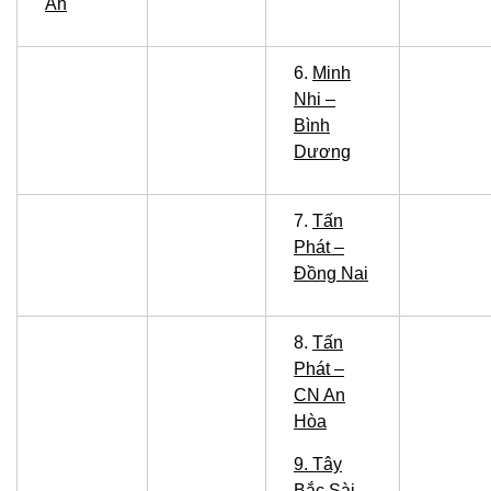
An
6.
Minh
Nhi –
Bình
Dương
7.
Tấn
Phát –
Đồng Nai
8.
Tấn
Phát –
CN An
Hòa
9. Tây
Bắc Sài