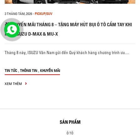
3 THÁNG TÁM, 2026
-
PICKUP/SUV
🎁 KHUYẾN MÃI THÁNG 8 – TẶNG MÁY HÚT BỤI Ô TÔ CẦM TAY KHI
MUA ISUZU D-MAX & MU-X
Tháng 8 này, ISUZU Vân Nam gửi đến Quý khách hàng chương trình ưu…
,
,
TIN TỨC
THÔNG TIN
KHUYẾN MÃI
XEM THÊM
SẢN PHẨM
Ô TÔ