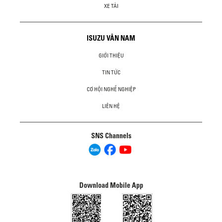
XE TẢI
ISUZU VÂN NAM
GIỚI THIỆU
TIN TỨC
CƠ HỘI NGHỀ NGHIỆP
LIÊN HỆ
SNS Channels
Download Mobile App