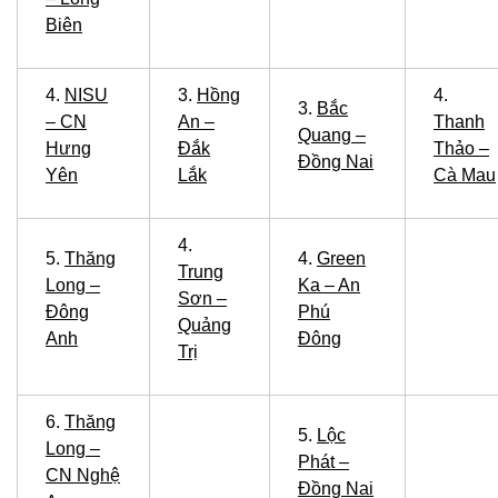
Biên
4.
NISU
3.
Hồng
4.
3.
Bắc
– CN
An –
Thanh
Quang –
Hưng
Đắk
Thảo –
Đồng Nai
Yên
Lắk
Cà Mau
4.
5.
Thăng
4.
Green
Trung
Long –
Ka – An
Sơn –
Đông
Phú
Quảng
Anh
Đông
Trị
6.
Thăng
5.
Lộc
Long –
Phát –
CN Nghệ
Đồng Nai