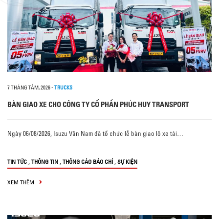
7 THÁNG TÁM, 2026
-
TRUCKS
BÀN GIAO XE CHO CÔNG TY CỔ PHẦN PHÚC HUY TRANSPORT
Ngày 06/08/2026, Isuzu Vân Nam đã tổ chức lễ bàn giao lô xe tải…
,
,
,
TIN TỨC
THÔNG TIN
THÔNG CÁO BÁO CHÍ
SỰ KIỆN
XEM THÊM