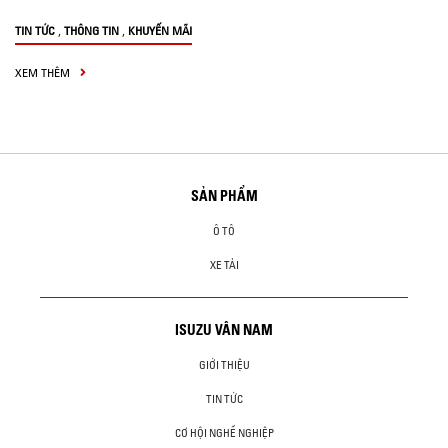
,
,
TIN TỨC
THÔNG TIN
KHUYẾN MÃI
XEM THÊM
SẢN PHẨM
Ô TÔ
XE TẢI
ISUZU VÂN NAM
GIỚI THIỆU
TIN TỨC
CƠ HỘI NGHỀ NGHIỆP