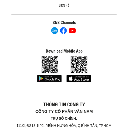
LIÊN HỆ
SNS Channels
Download Mobile App
THÔNG TIN CÔNG TY
CÔNG TY CỔ PHẦN VÂN NAM
TRỤ SỞ CHÍNH:
111/2, ĐS18, KP2, P.BÌNH HƯNG HÒA, Q.BÌNH TÂN, TP.HCM