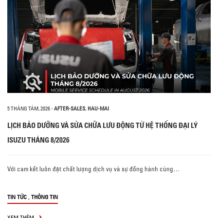
5 THÁNG TÁM, 2026
-
AFTER-SALES
,
HAU-MAI
LỊCH BẢO DƯỠNG VÀ SỬA CHỮA LƯU ĐỘNG TỪ HỆ THỐNG ĐẠI LÝ
ISUZU THÁNG 8/2026
Với cam kết luôn đặt chất lượng dịch vụ và sự đồng hành cùng…
,
TIN TỨC
THÔNG TIN
XEM THÊM