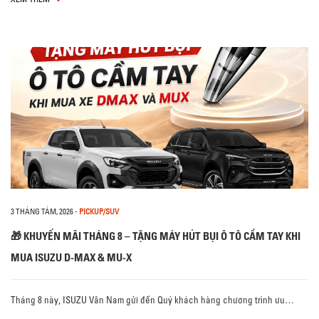
3 THÁNG TÁM, 2026
-
PICKUP/SUV
🎁 KHUYẾN MÃI THÁNG 8 – TẶNG MÁY HÚT BỤI Ô TÔ CẦM TAY KHI
MUA ISUZU D-MAX & MU-X
Tháng 8 này, ISUZU Vân Nam gửi đến Quý khách hàng chương trình ưu…