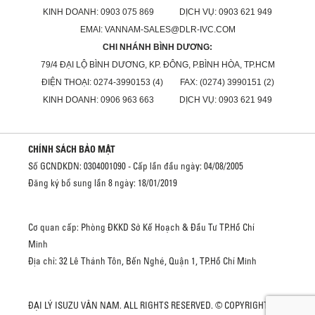
KINH DOANH: 0903 075 869 DỊCH VỤ: 0903 621 949
EMAI: VANNAM-SALES@DLR-IVC.COM
CHI NHÁNH BÌNH DƯƠNG:
79/4 ĐẠI LỘ BÌNH DƯƠNG, KP. ĐÔNG, P.BÌNH HÒA, TP.HCM
ĐIỆN THOẠI: 0274-3990153 (4) FAX: (0274) 3990151 (2)
KINH DOANH: 0906 963 663 DỊCH VỤ: 0903 621 949
CHÍNH SÁCH BẢO MẬT
Số GCNDKDN: 0304001090 - Cấp lần đầu ngày: 04/08/2005
Đăng ký bổ sung lần 8 ngày: 18/01/2019
Cơ quan cấp: Phòng ĐKKD Sở Kế Hoạch & Đầu Tư TP.Hồ Chí
Minh
Địa chỉ: 32 Lê Thánh Tôn, Bến Nghé, Quận 1, TP.Hồ Chí Minh
ĐẠI LÝ ISUZU VÂN NAM. ALL RIGHTS RESERVED. © COPYRIGHT