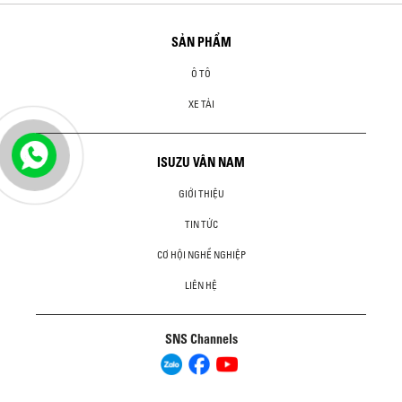
SẢN PHẨM
Ô TÔ
XE TẢI
ISUZU VÂN NAM
GIỚI THIỆU
TIN TỨC
CƠ HỘI NGHỀ NGHIỆP
LIÊN HỆ
SNS Channels