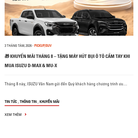
3 THÁNG TÁM, 2026
-
PICKUP/SUV
🎁 KHUYẾN MÃI THÁNG 8 – TẶNG MÁY HÚT BỤI Ô TÔ CẦM TAY KHI
MUA ISUZU D-MAX & MU-X
Tháng 8 này, ISUZU Vân Nam gửi đến Quý khách hàng chương trình ưu…
,
,
TIN TỨC
THÔNG TIN
KHUYẾN MÃI
XEM THÊM