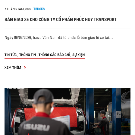
7 THÁNG TÁM, 2026
-
TRUCKS
BÀN GIAO XE CHO CÔNG TY CỔ PHẦN PHÚC HUY TRANSPORT
Ngày 06/08/2026, Isuzu Vân Nam đã tổ chức lễ bàn giao lô xe tải…
,
,
,
TIN TỨC
THÔNG TIN
THÔNG CÁO BÁO CHÍ
SỰ KIỆN
XEM THÊM