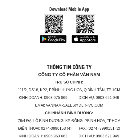
Download Mobile App
THÔNG TIN CÔNG TY
CÔNG TY CỔ PHẦN VÂN NAM
TRỤ SỞ CHÍNH:
111/2, ĐS18, KP2, P.BÌNH HƯNG HÒA, Q.BÌNH TÂN, TP.HCM
KINH DOANH: 0903 075 869 DỊCH VỤ: 0903 621 949
EMAI: VANNAM-SALES@DLR-IVC.COM
CHI NHÁNH BÌNH DƯƠNG:
79/4 ĐẠI LỘ BÌNH DƯƠNG, KP. ĐÔNG, P.BÌNH HÒA, TP.HCM
ĐIỆN THOẠI: 0274-3990153 (4) FAX: (0274) 3990151 (2)
KINH DOANH: 0906 963 663 DỊCH VỤ: 0903 621 949