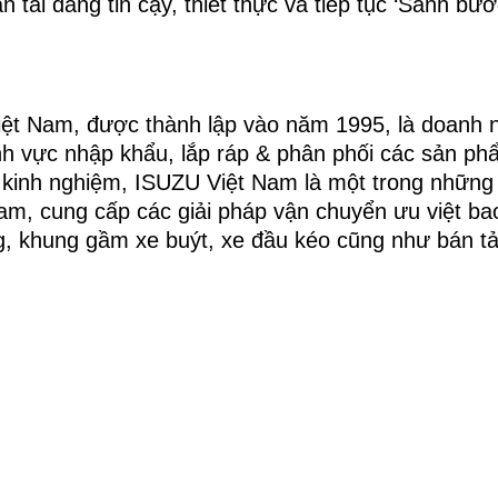
 tải đáng tin cậy, thiết thực và tiếp tục ‘Sánh b
t Nam, được thành lập vào năm 1995, là doanh n
ĩnh vực nhập khẩu, lắp ráp & phân phối các sản p
kinh nghiệm, ISUZU Việt Nam là một trong những 
am, cung cấp các giải pháp vận chuyển ưu việt ba
g, khung gầm xe buýt, xe đầu kéo cũng như bán 