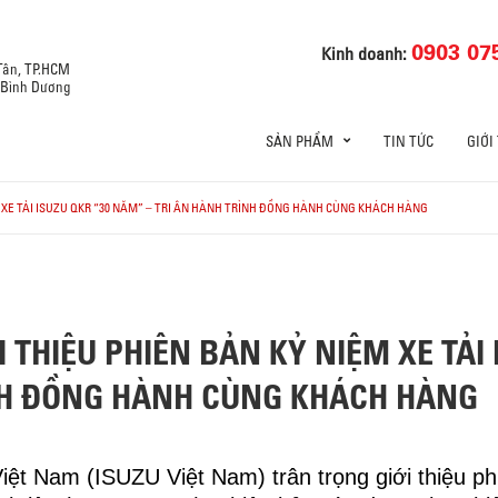
0903 07
Kinh doanh:
 Tân, TP.HCM
, Bình Dương
SẢN PHẨM
TIN TỨC
GIỚI
M XE TẢI ISUZU QKR “30 NĂM” – TRI ÂN HÀNH TRÌNH ĐỒNG HÀNH CÙNG KHÁCH HÀNG
I THIỆU PHIÊN BẢN KỶ NIỆM XE TẢI
ÌNH ĐỒNG HÀNH CÙNG KHÁCH HÀNG
t Nam (ISUZU Việt Nam) trân trọng giới thiệu p