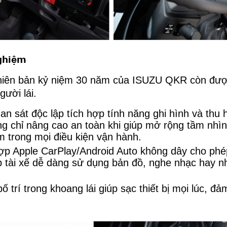
nghiệm
phiên bản kỷ niệm 30 năm của ISUZU QKR còn được 
gười lái.
n sát độc lập tích hợp tính năng ghi hình và thu
ông chỉ nâng cao an toàn khi giúp mở rộng tầm nhìn
m trong mọi điều kiện vận hành.
ợp Apple CarPlay/Android Auto không dây cho phé
úp tài xế dễ dàng sử dụng bản đồ, nghe nhạc hay 
 trí trong khoang lái giúp sạc thiết bị mọi lúc, đả