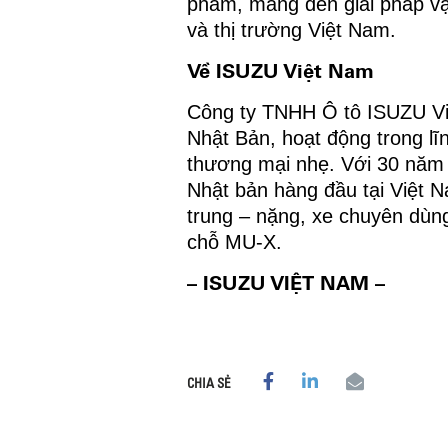
phẩm, mang đến giải pháp vận
và thị trường Việt Nam.
Về ISUZU Việt Nam
Công ty TNHH Ô tô ISUZU Việ
Nhật Bản, hoạt động trong l
thương mại nhẹ. Với 30 năm 
Nhật bản hàng đầu tại Việt N
trung – nặng, xe chuyên dùn
chỗ MU-X.
– ISUZU VIỆT NAM –
CHIA SẺ