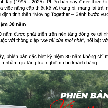
h lập (1995 – 2025). Phiên bản này được thực hiện 
 việc nâng cấp thiết kế và trang bị, mang lại trải
g định tinh thần “Moving Together – Sánh bước vư
niệm 30 năm
30 năm được phát triển trên nền tảng dòng xe tả
uộc với thông điệp
“Xe tải của mọi nhà”
, nổi bật vớ
ấy, phiên bản đặc biệt kỷ niệm 30 năm không chỉ
ch nhằm gia tăng trải nghiệm cho khách hàng.