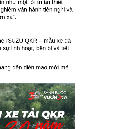
như một lời tri ân thiết
 nghiệm vận hành tiện nghi và
ơn xa”.
i nhẹ ISUZU QKR – mẫu xe đã
i sự linh hoạt, bền bỉ và tiết
 mang đến diện mạo mới mẻ