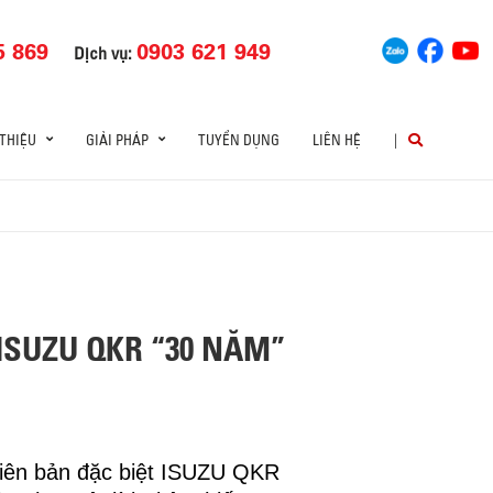
5 869
0903 621 949
Dịch vụ:
 THIỆU
GIẢI PHÁP
TUYỂN DỤNG
LIÊN HỆ
|
 ISUZU QKR “30 NĂM”
hiên bản đặc biệt ISUZU QKR