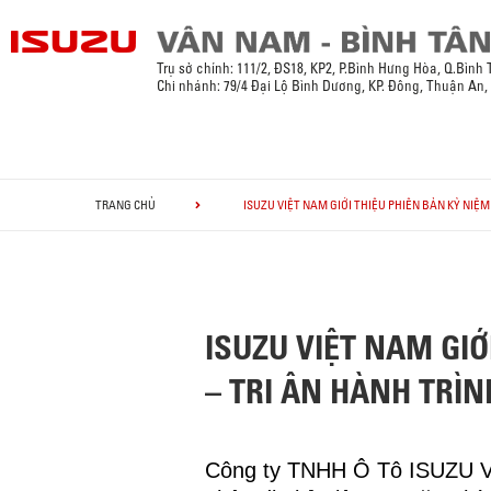
Trụ sở chính:
111/2, ĐS18, KP2, P.Bình Hưng Hòa, Q.Bình
Chi nhánh: 79/4 Đại Lộ Bình Dương, KP. Đông, Thuận An
TRANG CHỦ
ISUZU VIỆT NAM GIỚI THIỆU PHIÊN BẢN KỶ NIỆ
ISUZU VIỆT NAM GIỚ
– TRI ÂN HÀNH TR
Công ty TNHH Ô Tô ISUZU Việ