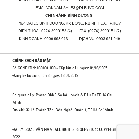
KINH DOANH: 0903 075 869 DỊCH VỤ: 0903 621 949
EMAI: VANNAM-SALES@DLR-IVC.COM
CHI NHÁNH BÌNH DƯƠNG:
79/4 ĐẠI LỘ BÌNH DƯƠNG, KP. ĐÔNG, P.BÌNH HÒA, TP.HCM
ĐIỆN THOẠI: 0274-3990153 (4) FAX: (0274) 3990151 (2)
KINH DOANH: 0906 963 663 DỊCH VỤ: 0903 621 949
CHÍNH SÁCH BẢO MẬT
Số GCNDKDN: 0304001090 - Cấp lần đầu ngày: 04/08/2005
Đăng ký bổ sung lần 8 ngày: 18/01/2019
Cơ quan cấp: Phòng ĐKKD Sở Kế Hoạch & Đầu Tư TP.Hồ Chí
Minh
Địa chỉ: 32 Lê Thánh Tôn, Bến Nghé, Quận 1, TP.Hồ Chí Minh
ĐẠI LÝ ISUZU VÂN NAM. ALL RIGHTS RESERVED. © COPYRIGHT
2022