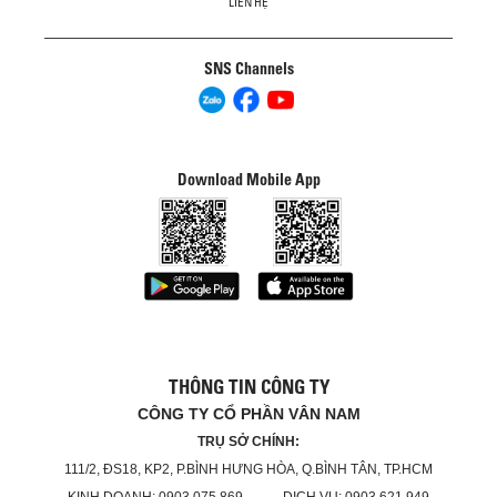
LIÊN HỆ
SNS Channels
Download Mobile App
THÔNG TIN CÔNG TY
CÔNG TY CỔ PHẦN VÂN NAM
TRỤ SỞ CHÍNH:
111/2, ĐS18, KP2, P.BÌNH HƯNG HÒA, Q.BÌNH TÂN, TP.HCM