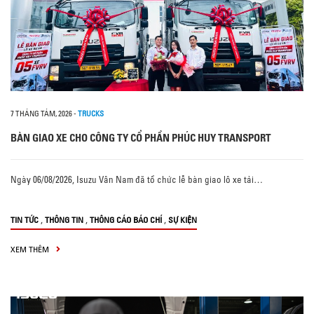
7 THÁNG TÁM, 2026
-
TRUCKS
BÀN GIAO XE CHO CÔNG TY CỔ PHẦN PHÚC HUY TRANSPORT
Ngày 06/08/2026, Isuzu Vân Nam đã tổ chức lễ bàn giao lô xe tải…
,
,
,
TIN TỨC
THÔNG TIN
THÔNG CÁO BÁO CHÍ
SỰ KIỆN
XEM THÊM