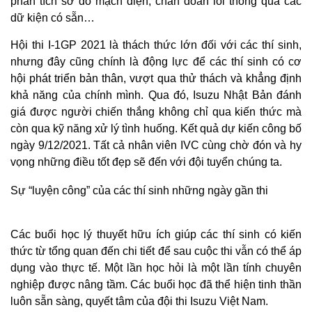
phân tích sơ đồ mạch điện, chẩn đoán lỗi thông qua các
dữ kiện có sẵn…
Hội thi I-1GP 2021 là thách thức lớn đối với các thí sinh,
nhưng đây cũng chính là động lực để các thí sinh có cơ
hội phát triển bản thân, vượt qua thử thách và khẳng định
khả năng của chính mình. Qua đó, Isuzu Nhật Bản đánh
giá được người chiến thắng không chỉ qua kiến thức mà
còn qua kỹ năng xử lý tình huống. Kết quả dự kiến công bố
ngày 9/12/2021. Tất cả nhân viên IVC cùng chờ đón và hy
vọng những điều tốt đẹp sẽ đến với đội tuyển chúng ta.
Sự “luyện công” của các thí sinh những ngày gần thi
Các buổi học lý thuyết hữu ích giúp các thí sinh có kiến
thức từ tổng quan đến chi tiết để sau cuộc thi vẫn có thể áp
dụng vào thực tế. Một lần học hỏi là một lần tính chuyên
nghiệp được nâng tầm. Các buổi học đã thể hiện tinh thần
luôn sẵn sàng, quyết tâm của đội thi Isuzu Việt Nam.