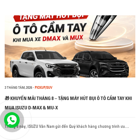
3 THÁNG TÁM, 2026
-
PICKUP/SUV
🎁 KHUYẾN MÃI THÁNG 8 – TẶNG MÁY HÚT BỤI Ô TÔ CẦM TAY KHI
MUA ISUZU D-MAX & MU-X
Tháng 8 này, ISUZU Vân Nam gửi đến Quý khách hàng chương trình ưu…