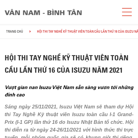
TRANG CHỦ
HỘI THI TAY NGHỀ KỸ THUẬT VIÊN TOÀN CẦU LẦN THỨ 16 CỦA ISUZU N
HỘI THI TAY NGHỀ KỸ THUẬT VIÊN TOÀN
CẦU LẦN THỨ 16 CỦA ISUZU NĂM 2021
Vượt gian nan Isuzu Việt Nam sẵn sàng vươn tới những
đỉnh cao
Sáng ngày 25/11/2021, Isuzu Việt Nam sẽ tham dự Hội
thi Tay Nghề Kỹ thuật viên Isuzu toàn cầu I-1 Grand-
Prix (I-1 GP) lần thứ 16 do Isuzu Nhật Bản tổ chức. Hội
thi diễn ra từ ngày 24-26/11/2021 với hình thức thi trực
tuyến, mỗi nhóm quốc gia sẽ có khung giờ thi riêng.