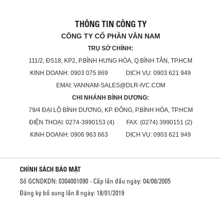
THÔNG TIN CÔNG TY
CÔNG TY CỔ PHẦN VÂN NAM
TRỤ SỞ CHÍNH:
111/2, ĐS18, KP2, P.BÌNH HƯNG HÒA, Q.BÌNH TÂN, TP.HCM
KINH DOANH: 0903 075 869 DỊCH VỤ: 0903 621 949
EMAI: VANNAM-SALES@DLR-IVC.COM
CHI NHÁNH BÌNH DƯƠNG:
79/4 ĐẠI LỘ BÌNH DƯƠNG, KP. ĐÔNG, P.BÌNH HÒA, TP.HCM
ĐIỆN THOẠI: 0274-3990153 (4) FAX: (0274) 3990151 (2)
KINH DOANH: 0906 963 663 DỊCH VỤ: 0903 621 949
CHÍNH SÁCH BẢO MẬT
Số GCNDKDN: 0304001090 - Cấp lần đầu ngày: 04/08/2005
Đăng ký bổ sung lần 8 ngày: 18/01/2019