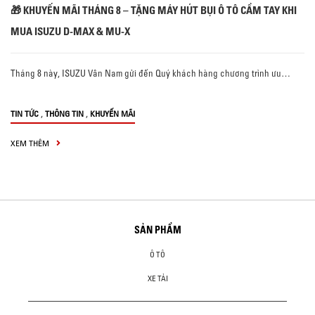
🎁 KHUYẾN MÃI THÁNG 8 – TẶNG MÁY HÚT BỤI Ô TÔ CẦM TAY KHI
MUA ISUZU D-MAX & MU-X
Tháng 8 này, ISUZU Vân Nam gửi đến Quý khách hàng chương trình ưu…
,
,
TIN TỨC
THÔNG TIN
KHUYẾN MÃI
XEM THÊM
SẢN PHẨM
Ô TÔ
XE TẢI