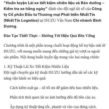
“Huấn luyện Lái xe tiết kiệm nhiên liệu và Bảo dưỡng –
Kiểm tra xe hằng ngày”
Công
dành cho đội ngũ tài xế của
ty Cổ phần Đầu tư Thương mại Phát triển Nhất Tín
(Nhất Tín Logistics)
Chi nhánh Bình
tại ISUZU Vân Nam
Dương
.
Đào Tạo Thiết Thực – Hướng Tới Hiệu Quả Bền Vững
Chương trình là một phần trong chuỗi hoạt động hỗ trợ hậu mãi từ
ISUZU, với mong muốn mang đến những giá trị vượt ra ngoài
sản phẩm. Nội dung huấn luyện tập trung vào hai mảng chính:
1. Kỹ Thuật Lái Xe Tiết Kiệm Nhiên Liệu
Đội ngũ chuyên gia kỹ thuật ISUZU hướng dẫn tài xế các kỹ
năng vận hành xe hiệu quả:
Cách kiểm soát ga – số tối ưu để giảm tiêu hao nhiên liệu.
Phân tích thói quen lái xe ảnh hưởng đến độ bền của xe.
Áp dụng kỹ thuật tăng tốc, phanh và vào cua đúng cách.