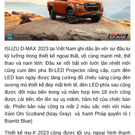
ISUZU D-MAX 2023 tại Việt Nam ghi dấu ấn với sự đầu tư
kỹ lưỡng trong thiết kế ngoại thất, vô cùng mạnh mẽ, thể
thao và nam tính: Đầu xe nổi bật với lưới tản nhiệt mới
cùng cụm đèn pha Bi-LED Projector nâng cấp, cụm đèn
LED ban ngày được tăng cường độ chiếu sáng cùng đèn
sương mù thiết kế đẹp mắt tinh tế, đèn LED phía sau cũng
được đổi màu bên trong và mâm hợp kim 18 inch cũng
được cải tiến, tôn lên sự uy mãnh, hầm hố của chiếc bán
tải. Phiên bản này cũng ra mắt 2 màu sắc mới với màu
Xám Ghi Scotland (Islay Gray) và Xanh Pháp quyến rũ (
Biarritz Blue)
Thiết kế mu-X 2023 cũng được tối ưu, ngoại hình thanh