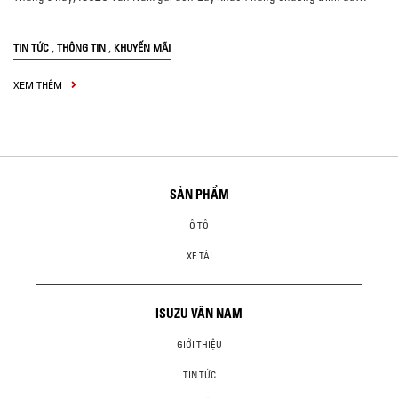
,
,
TIN TỨC
THÔNG TIN
KHUYẾN MÃI
XEM THÊM
SẢN PHẨM
Ô TÔ
XE TẢI
ISUZU VÂN NAM
GIỚI THIỆU
TIN TỨC