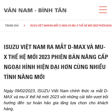
TRANG CHỦ
ISUZU VIỆT NAM RA MẮT D-MAX VÀ MU-X THẾ HỆ MỚI 2023 PHIÊN BẢ
ISUZU VIỆT NAM RA MẮT D-MAX VÀ MU-
X THẾ HỆ MỚI 2023 PHIÊN BẢN NÂNG CẤP
NGOẠI HÌNH HIỆN ĐẠI HƠN CÙNG NHIỀU
TÍNH NĂNG MỚI
Ngày 09/02/2023, ISUZU Việt Nam chính thức ra mắt D-
MAX và mu-X thế hệ mới 2023 với những cải tiến vượt trội
hướng đến sự hoàn hảo gia tăng lựa chọn cho khách
hàng.