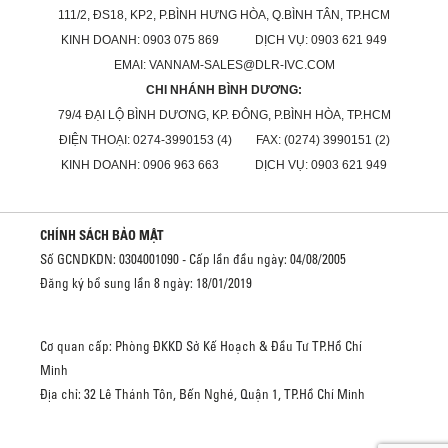
111/2, ĐS18, KP2, P.BÌNH HƯNG HÒA, Q.BÌNH TÂN, TP.HCM
KINH DOANH: 0903 075 869 DỊCH VỤ: 0903 621 949
EMAI: VANNAM-SALES@DLR-IVC.COM
CHI NHÁNH BÌNH DƯƠNG:
79/4 ĐẠI LỘ BÌNH DƯƠNG, KP. ĐÔNG, P.BÌNH HÒA, TP.HCM
ĐIỆN THOẠI: 0274-3990153 (4) FAX: (0274) 3990151 (2)
KINH DOANH: 0906 963 663 DỊCH VỤ: 0903 621 949
CHÍNH SÁCH BẢO MẬT
Số GCNDKDN: 0304001090 - Cấp lần đầu ngày: 04/08/2005
Đăng ký bổ sung lần 8 ngày: 18/01/2019
Cơ quan cấp: Phòng ĐKKD Sở Kế Hoạch & Đầu Tư TP.Hồ Chí
Minh
Địa chỉ: 32 Lê Thánh Tôn, Bến Nghé, Quận 1, TP.Hồ Chí Minh