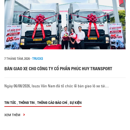
7 THÁNG TÁM, 2026
-
TRUCKS
BÀN GIAO XE CHO CÔNG TY CỔ PHẦN PHÚC HUY TRANSPORT
Ngày 06/08/2026, Isuzu Vân Nam đã tổ chức lễ bàn giao lô xe tải…
,
,
,
TIN TỨC
THÔNG TIN
THÔNG CÁO BÁO CHÍ
SỰ KIỆN
XEM THÊM