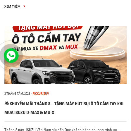
XEM THÊM
3 THÁNG TÁM, 2026
-
PICKUP/SUV
🎁 KHUYẾN MÃI THÁNG 8 – TẶNG MÁY HÚT BỤI Ô TÔ CẦM TAY KHI
MUA ISUZU D-MAX & MU-X
Tháng 8 này, ISUZU Vân Nam gửi đến Quý khách hàng chương trình ưu…