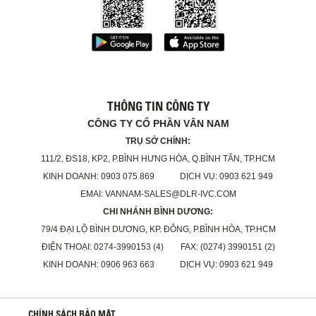
THÔNG TIN CÔNG TY
CÔNG TY CỔ PHẦN VÂN NAM
TRỤ SỞ CHÍNH:
111/2, ĐS18, KP2, P.BÌNH HƯNG HÒA, Q.BÌNH TÂN, TP.HCM
KINH DOANH: 0903 075 869 DỊCH VỤ: 0903 621 949
EMAI: VANNAM-SALES@DLR-IVC.COM
CHI NHÁNH BÌNH DƯƠNG:
79/4 ĐẠI LỘ BÌNH DƯƠNG, KP. ĐÔNG, P.BÌNH HÒA, TP.HCM
ĐIỆN THOẠI: 0274-3990153 (4) FAX: (0274) 3990151 (2)
KINH DOANH: 0906 963 663 DỊCH VỤ: 0903 621 949
CHÍNH SÁCH BẢO MẬT