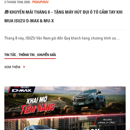
3 THÁNG TÁM, 2026
-
PICKUP/SUV
🎁 KHUYẾN MÃI THÁNG 8 – TẶNG MÁY HÚT BỤI Ô TÔ CẦM TAY KHI
MUA ISUZU D-MAX & MU-X
Tháng 8 này, ISUZU Vân Nam gửi đến Quý khách hàng chương trình ưu…
,
,
TIN TỨC
THÔNG TIN
KHUYẾN MÃI
XEM THÊM