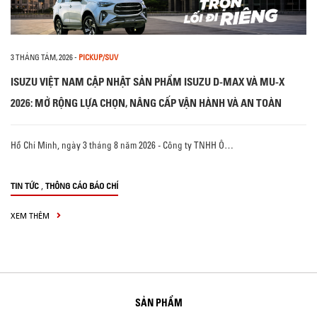
3 THÁNG TÁM, 2026
-
PICKUP/SUV
ISUZU VIỆT NAM CẬP NHẬT SẢN PHẨM ISUZU D-MAX VÀ MU-X
2026: MỞ RỘNG LỰA CHỌN, NÂNG CẤP VẬN HÀNH VÀ AN TOÀN
Hồ Chí Minh, ngày 3 tháng 8 năm 2026 - Công ty TNHH Ô…
,
TIN TỨC
THÔNG CÁO BÁO CHÍ
XEM THÊM
SẢN PHẨM