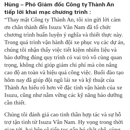
Hùng – Phó Giám đốc Công ty Thành An
tiếp lời khai mạc chương trình :
“Thay mặt Công ty Thành An, tôi xin gửi lời cảm
ơn chân thành đến Isuzu Vân Nam đã tổ chức
chương trình huấn luyện ý nghĩa và thiết thực này.
Trong quá trình vận hành đội xe phục vụ các dự án,
chúng tôi nhận thấy việc tiết kiệm nhiên liệu và
bảo dưỡng đúng quy trình có vai trò vô cùng quan
trọng, không chỉ giúp giảm chi phí mà còn nâng
cao độ an toàn và hiệu quả công việc. Buổi đào tạo
hôm nay đã giúp đội ngũ lái xe và kỹ thuật của
Thành An hiểu rõ hơn về đặc tính vận hành của xe
Isuzu, cũng như nắm vững các kỹ năng bảo dưỡng
cần thiết.
Chúng tôi đánh giá cao tinh thần hợp tác và sự hỗ
trợ tận tình từ Isuzu Vân Nam. Hy vọng trong thời
gian tới, hai bên sẽ tiếp tục gắn bó chặt chẽ, cùng