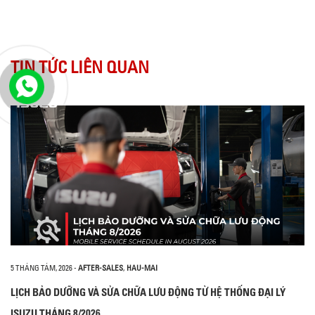
TIN TỨC LIÊN QUAN
5 THÁNG TÁM, 2026
-
AFTER-SALES
,
HAU-MAI
LỊCH BẢO DƯỠNG VÀ SỬA CHỮA LƯU ĐỘNG TỪ HỆ THỐNG ĐẠI LÝ
ISUZU THÁNG 8/2026