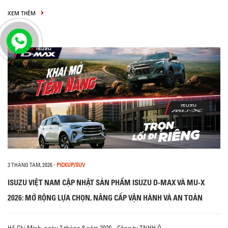
XEM THÊM
3 THÁNG TÁM, 2026
-
PICKUP/SUV
ISUZU VIỆT NAM CẬP NHẬT SẢN PHẨM ISUZU D-MAX VÀ MU-X
2026: MỞ RỘNG LỰA CHỌN, NÂNG CẤP VẬN HÀNH VÀ AN TOÀN