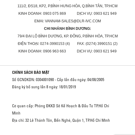
111/2, ĐS18, KP2, P.BÌNH HƯNG HÒA, Q.BÌNH TÂN, TP.HCM
KINH DOANH: 0903 075 869 DỊCH VỤ: 0903 621 949
EMAI: VANNAM-SALES@DLR-IVC.COM
CHI NHÁNH BÌNH DƯƠNG:
79/4 ĐẠI LỘ BÌNH DƯƠNG, KP. ĐÔNG, P.BÌNH HÒA, TP.HCM
ĐIỆN THOẠI: 0274-3990153 (4) FAX: (0274) 3990151 (2)
KINH DOANH: 0906 963 663 DỊCH VỤ: 0903 621 949
CHÍNH SÁCH BẢO MẬT
Số GCNDKDN: 0304001090 - Cấp lần đầu ngày: 04/08/2005
Đăng ký bổ sung lần 8 ngày: 18/01/2019
Cơ quan cấp: Phòng ĐKKD Sở Kế Hoạch & Đầu Tư TP.Hồ Chí
Minh
Địa chỉ: 32 Lê Thánh Tôn, Bến Nghé, Quận 1, TP.Hồ Chí Minh