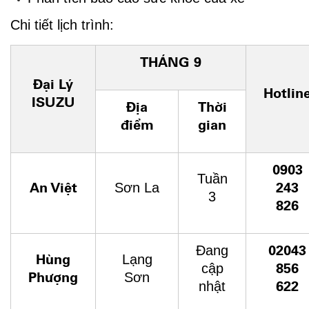
Chi tiết lịch trình:
THÁNG 9
Đại Lý
Hotlin
ISUZU
Địa
Thời
điểm
gian
0903
Tuần
An Việt
243
Sơn La
3
826
02043
Đang
Hùng
Lạng
856
cập
Phượng
Sơn
622
nhật