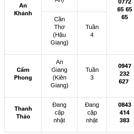
0772
An
65 65
Khánh
65
Cần
Thơ
Tuần
(Hậu
4
Giang)
An
0947
Cẩm
Giang
Tuần
232
Phong
(Kiên
3
627
Giang)
0843
Đang
Đang
Thanh
414
cập
cập
Thảo
383
nhật
nhật