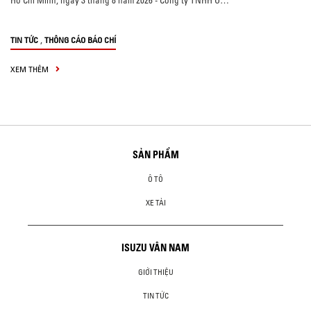
Hồ Chí Minh, ngày 3 tháng 8 năm 2026 - Công ty TNHH Ô…
,
TIN TỨC
THÔNG CÁO BÁO CHÍ
XEM THÊM
SẢN PHẨM
Ô TÔ
XE TẢI
ISUZU VÂN NAM
GIỚI THIỆU
TIN TỨC