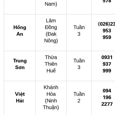
578
Nam)
Lâm
(026)2
Hồng
Đồng
Tuần
953
An
(Đak
3
959
Nông)
0931
Thừa
Trung
Tuần
937
Thiên
Sơn
3
999
Huế
Khánh
094
Việt
Hòa
Tuần
196
Hải
(Ninh
2
2277
Thuận)