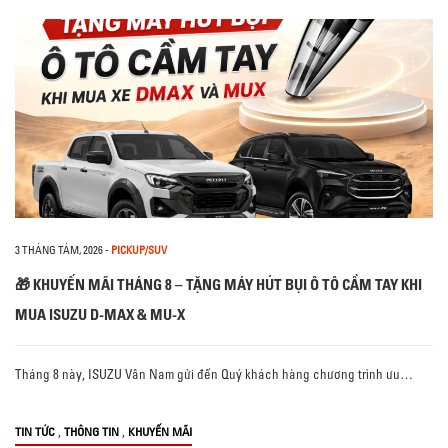
3 THÁNG TÁM, 2026
-
PICKUP/SUV
🎁 KHUYẾN MÃI THÁNG 8 – TẶNG MÁY HÚT BỤI Ô TÔ CẦM TAY KHI
MUA ISUZU D-MAX & MU-X
Tháng 8 này, ISUZU Vân Nam gửi đến Quý khách hàng chương trình ưu…
,
,
TIN TỨC
THÔNG TIN
KHUYẾN MÃI