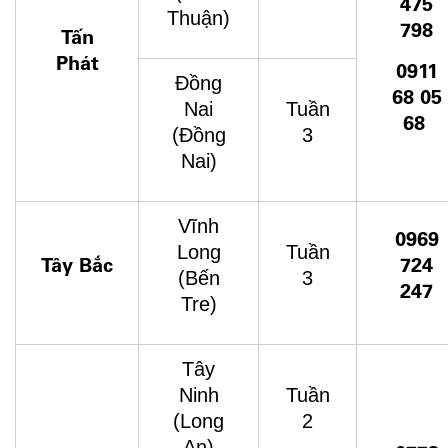
475
Thuận)
798
Tấn
Phát
0911
Đồng
68 05
Nai
Tuần
68
(Đồng
3
Nai)
Vĩnh
0969
Long
Tuần
Tây Bắc
724
(Bến
3
247
Tre)
Tây
Ninh
Tuần
(Long
2
An)