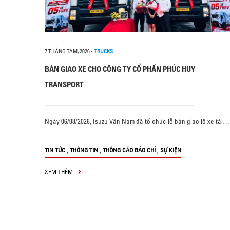
7 THÁNG TÁM, 2026
-
TRUCKS
BÀN GIAO XE CHO CÔNG TY CỔ PHẦN PHÚC HUY
TRANSPORT
Ngày 06/08/2026, Isuzu Vân Nam đã tổ chức lễ bàn giao lô xe tải…
,
,
,
TIN TỨC
THÔNG TIN
THÔNG CÁO BÁO CHÍ
SỰ KIỆN
XEM THÊM