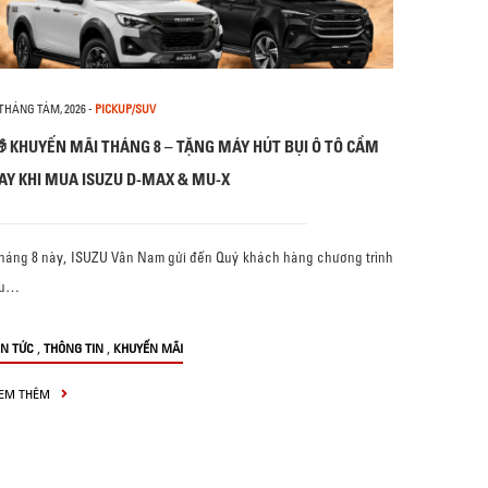
 THÁNG TÁM, 2026
-
PICKUP/SUV
 KHUYẾN MÃI THÁNG 8 – TẶNG MÁY HÚT BỤI Ô TÔ CẦM
AY KHI MUA ISUZU D-MAX & MU-X
háng 8 này, ISUZU Vân Nam gửi đến Quý khách hàng chương trình
u…
,
,
IN TỨC
THÔNG TIN
KHUYẾN MÃI
EM THÊM