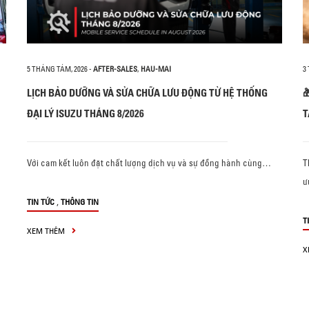
5 THÁNG TÁM, 2026
-
AFTER-SALES
,
HAU-MAI
3
LỊCH BẢO DƯỠNG VÀ SỬA CHỮA LƯU ĐỘNG TỪ HỆ THỐNG

ĐẠI LÝ ISUZU THÁNG 8/2026
T
Với cam kết luôn đặt chất lượng dịch vụ và sự đồng hành cùng…
T
ư
,
TIN TỨC
THÔNG TIN
T
XEM THÊM
X