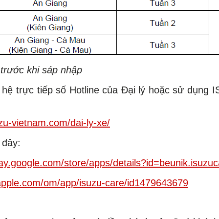
h trước khi sáp nhập
n hệ trực tiếp số Hotline của Đại lý hoặc sử dụng
uzu-vietnam.com/dai-ly-xe/
 đây:
play.google.com/store/apps/details?id=beunik.isuzu
.apple.com/om/app/isuzu-care/id1479643679