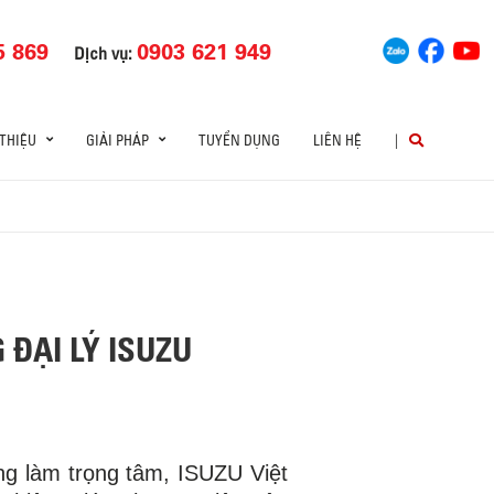
5 869
0903 621 949
Dịch vụ:
 THIỆU
GIẢI PHÁP
TUYỂN DỤNG
LIÊN HỆ
|
 ĐẠI LÝ ISUZU
ng làm trọng tâm, ISUZU Việt