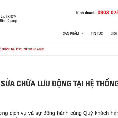
0903 07
Kinh doanh:
 Tân, TP.HCM
, Bình Dương
SẢN PHẨM
TIN TỨC
GIỚI
 THỐNG ĐẠI LÝ ISUZU THÁNG 7/2026
SỬA CHỮA LƯU ĐỘNG TẠI HỆ THỐNG
ượng dịch vụ và sự đồng hành cùng Quý khách hà