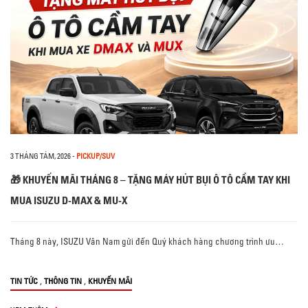
3 THÁNG TÁM, 2026
-
PICKUP/SUV
🎁 KHUYẾN MÃI THÁNG 8 – TẶNG MÁY HÚT BỤI Ô TÔ CẦM TAY KHI
MUA ISUZU D-MAX & MU-X
Tháng 8 này, ISUZU Vân Nam gửi đến Quý khách hàng chương trình ưu…
,
,
TIN TỨC
THÔNG TIN
KHUYẾN MÃI