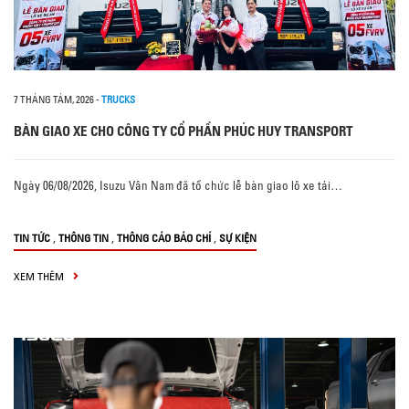
7 THÁNG TÁM, 2026
-
TRUCKS
BÀN GIAO XE CHO CÔNG TY CỔ PHẦN PHÚC HUY TRANSPORT
Ngày 06/08/2026, Isuzu Vân Nam đã tổ chức lễ bàn giao lô xe tải…
,
,
,
TIN TỨC
THÔNG TIN
THÔNG CÁO BÁO CHÍ
SỰ KIỆN
XEM THÊM