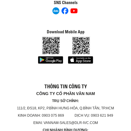
SNS Channels
Download Mobile App
THÔNG TIN CÔNG TY
CÔNG TY CỔ PHẦN VÂN NAM
TRỤ SỞ CHÍNH:
111/2, ĐS18, KP2, P.BÌNH HƯNG HÒA, Q.BÌNH TÂN, TP.HCM
KINH DOANH: 0903 075 869 DỊCH VỤ: 0903 621 949
EMAI: VANNAM-SALES@DLR-IVC.COM
CHI NHÁNH BÌNH DƯƠNG: