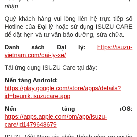
nhập
Quý khách hàng vui lòng liên hệ trực tiếp số
Hotline của Đại lý hoặc sử dụng ISUZU CARE
để đặt hẹn và tư vấn bảo dưỡng, sửa chữa.
Danh sách Đại lý:
https://isuzu-
vietnam.com/dai-ly-xe/
Tải ứng dụng ISUZU Care tại đây:
Nền tảng Android:
https://play.google.com/store/apps/details?
id=beunik.isuzucare.app
Nền tảng iOS:
https://apps.apple.com/om/app/isuzu-
care/id1479643679
ISUZU Việt Nam xin chân thành cảm ơn sự tin