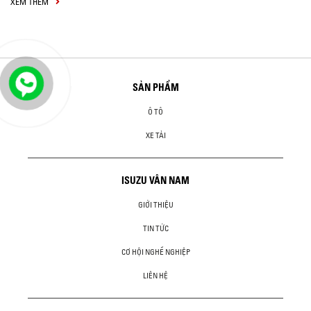
XEM THÊM
SẢN PHẨM
Ô TÔ
XE TẢI
ISUZU VÂN NAM
GIỚI THIỆU
TIN TỨC
CƠ HỘI NGHỀ NGHIỆP
LIÊN HỆ