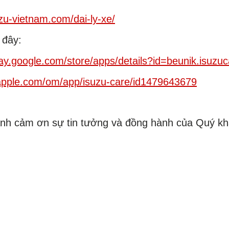
uzu-vietnam.com/dai-ly-xe/
 đây:
play.google.com/store/apps/details?id=beunik.isuzu
.apple.com/om/app/isuzu-care/id1479643679
nh cảm ơn sự tin tưởng và đồng hành của Quý khá