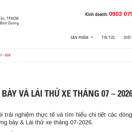
0903 07
Kinh doanh:
 Tân, TP.HCM
, Bình Dương
SẢN PHẨM
TIN TỨC
GIỚI
7 – 2026
BÀY VÀ LÁI THỬ XE THÁNG 07 – 202
 trải nghiệm thực tế và tìm hiểu chi tiết các dòn
rưng bày & Lái thử xe tháng 07-2026.