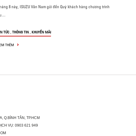
háng 8 này, ISUZU Vân Nam gửi đến Quý khách hàng chương trình
u…
,
,
IN TỨC
THÔNG TIN
KHUYẾN MÃI
EM THÊM
A, Q.BÌNH TÂN, TP.HCM
H VỤ: 0903 621 949
COM