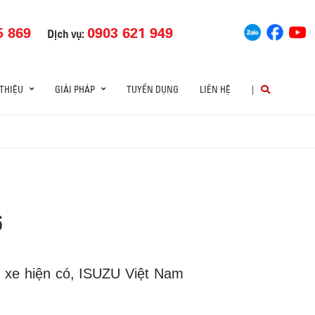
5 869
0903 621 949
Dịch vụ:
 THIỆU
GIẢI PHÁP
TUYỂN DỤNG
LIÊN HỆ
|
6
g xe hiện có, ISUZU Việt Nam