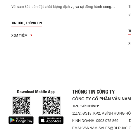
Với cam kết luôn đặt chất lượng dịch vụ và sự đồng hành cùng…
T
ư
,
TIN TỨC
THÔNG TIN
T
XEM THÊM
X
THÔNG TIN CÔNG TY
Download Mobile App
CÔNG TY CỔ PHẦN VÂN NAM
TRỤ SỞ CHÍNH:
111/2, ĐS18, KP2, P.BÌNH HƯNG HÒ
KINH DOANH: 0903 075 869 DỊC
EMAI: VANNAM-SALES@DLR-IVC.