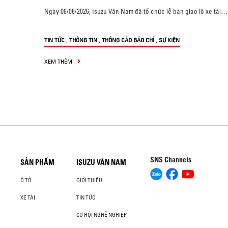
Ngày 06/08/2026, Isuzu Vân Nam đã tổ chức lễ bàn giao lô xe tải…
,
,
,
TIN TỨC
THÔNG TIN
THÔNG CÁO BÁO CHÍ
SỰ KIỆN
XEM THÊM
SNS Channels
SẢN PHẨM
ISUZU VÂN NAM
Ô TÔ
GIỚI THIỆU
XE TẢI
TIN TỨC
CƠ HỘI NGHỀ NGHIỆP