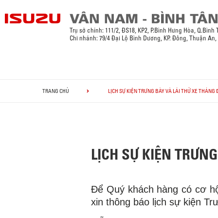
Trụ sở chính:
111/2, ĐS18, KP2, P.Bình Hưng Hòa, Q.Bình
Chi nhánh: 79/4 Đại Lộ Bình Dương, KP. Đông, Thuận An
TRANG CHỦ
LỊCH SỰ KIỆN TRƯNG BÀY VÀ LÁI THỬ XE THÁNG 0
LỊCH SỰ KIỆN TRƯNG 
Để Quý khách hàng có cơ hội
xin thông báo lịch sự kiện T