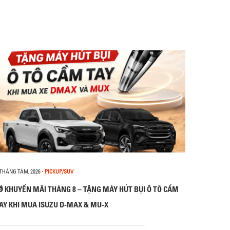
 THÁNG TÁM, 2026
-
PICKUP/SUV
 KHUYẾN MÃI THÁNG 8 – TẶNG MÁY HÚT BỤI Ô TÔ CẦM
AY KHI MUA ISUZU D-MAX & MU-X