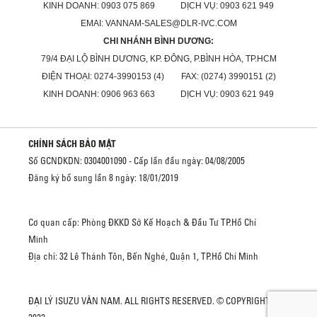
KINH DOANH: 0903 075 869 DỊCH VỤ: 0903 621 949
EMAI: VANNAM-SALES@DLR-IVC.COM
CHI NHÁNH BÌNH DƯƠNG:
79/4 ĐẠI LỘ BÌNH DƯƠNG, KP. ĐÔNG, P.BÌNH HÒA, TP.HCM
ĐIỆN THOẠI: 0274-3990153 (4) FAX: (0274) 3990151 (2)
KINH DOANH: 0906 963 663 DỊCH VỤ: 0903 621 949
CHÍNH SÁCH BẢO MẬT
Số GCNDKDN: 0304001090 - Cấp lần đầu ngày: 04/08/2005
Đăng ký bổ sung lần 8 ngày: 18/01/2019
Cơ quan cấp: Phòng ĐKKD Sở Kế Hoạch & Đầu Tư TP.Hồ Chí
Minh
Địa chỉ: 32 Lê Thánh Tôn, Bến Nghé, Quận 1, TP.Hồ Chí Minh
ĐẠI LÝ ISUZU VÂN NAM. ALL RIGHTS RESERVED. © COPYRIGHT