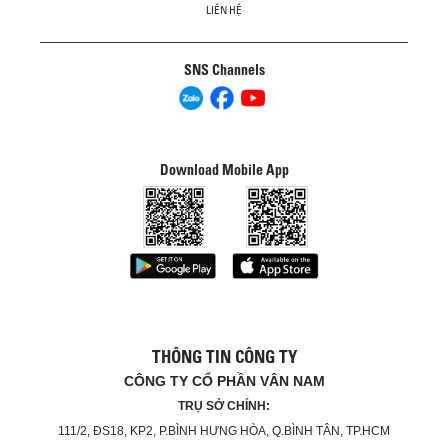
LIÊN HỆ
SNS Channels
Download Mobile App
THÔNG TIN CÔNG TY
CÔNG TY CỔ PHẦN VÂN NAM
TRỤ SỞ CHÍNH:
111/2, ĐS18, KP2, P.BÌNH HƯNG HÒA, Q.BÌNH TÂN, TP.HCM