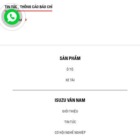
,
TIN TỨC
THÔNG CÁO BÁO CHÍ
XEM THÊM
SẢN PHẨM
Ô TÔ
XE TẢI
ISUZU VÂN NAM
GIỚI THIỆU
TIN TỨC
CƠ HỘI NGHỀ NGHIỆP