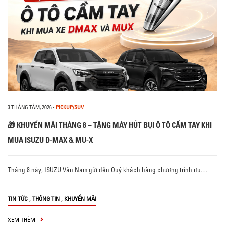
3 THÁNG TÁM, 2026
-
PICKUP/SUV
🎁 KHUYẾN MÃI THÁNG 8 – TẶNG MÁY HÚT BỤI Ô TÔ CẦM TAY KHI
MUA ISUZU D-MAX & MU-X
Tháng 8 này, ISUZU Vân Nam gửi đến Quý khách hàng chương trình ưu…
,
,
TIN TỨC
THÔNG TIN
KHUYẾN MÃI
XEM THÊM