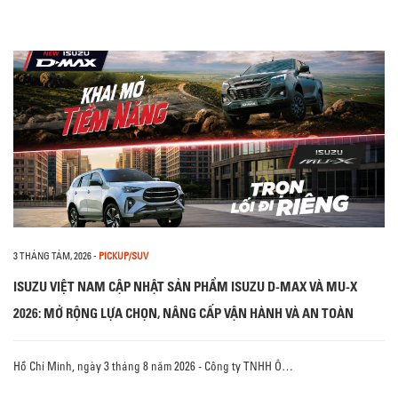
3 THÁNG TÁM, 2026
-
PICKUP/SUV
ISUZU VIỆT NAM CẬP NHẬT SẢN PHẨM ISUZU D-MAX VÀ MU-X
2026: MỞ RỘNG LỰA CHỌN, NÂNG CẤP VẬN HÀNH VÀ AN TOÀN
Hồ Chí Minh, ngày 3 tháng 8 năm 2026 - Công ty TNHH Ô…